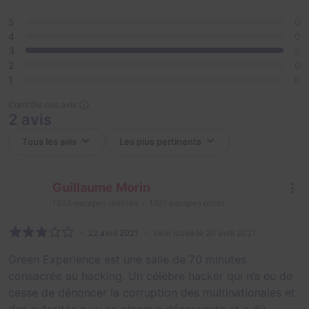
5
0
4
0
3
2
2
0
1
0
Contrôle des avis
2 avis
Guillaume Morin
1935
escapes réalisés
1921
escapes notés
22 avril 2021
salle jouée le 20 avril 2021
Green Experience est une salle de 70 minutes
consacrée au hacking. Un célèbre hacker qui n’a eu de
cesse de dénoncer la corruption des multinationales et
des autorités a vu sa planque découverte et a dû