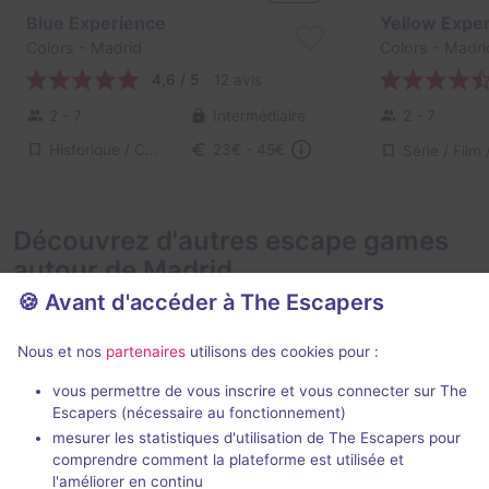
Blue Experience
Yellow Expe
Colors
- Madrid
Colors
- Madri
4,6 / 5
12 avis
2 - 7
Intermédiaire
2 - 7
Historique / Culturel
23€ - 45€
Découvrez d'autres escape games
autour de Madrid
🍪 Avant d'accéder à The Escapers
Nous et nos
partenaires
utilisons des cookies pour :
vous permettre de vous inscrire et vous connecter sur The
2 h 30 min
Escapers (nécessaire au fonctionnement)
mesurer les statistiques d'utilisation de The Escapers pour
Magic Universe
Bites Motel
comprendre comment la plateforme est utilisée et
Madland
- Madrid
Bite The Fly
- 
l'améliorer en continu