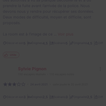
prendre la fuite avant l’arrivée de la police. Nous
devons nous y rendre pour récupérer ses données.
Deux modes de difficulté, moyen et difficile, sont
proposés.
La room est à l’image de ce ...
Voir plus
5
4,5
5
4,5
Décor et son
Énigmes
Scénario
Originalité
Diffic
Utile
Sylvie Pignon
150
escapes réalisés
110
escapes notés
24 avril 2021
salle jouée le 20 avril 2021
3
2,5
3
2,5
Décor et son
Énigmes
Scénario
Originalité
Diffic