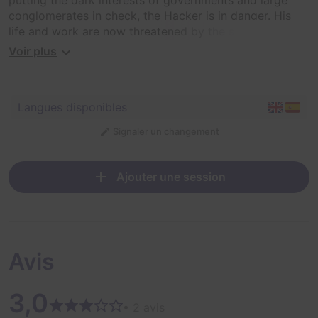
putting the dark interests of governments and large
conglomerates in check, the Hacker is in danger. His
life and work are now threatened by the same entities
he fought against.
Voir plus
State security forces have located his lair and are
heading there. It is the Hacker's last chance to destroy
Langues disponibles
his files and prevent them from discovering his true
identity. But he can't do it alone ..
Signaler un changement
Help him regain control!
Ajouter une session
Avis
3,0
• 2 avis