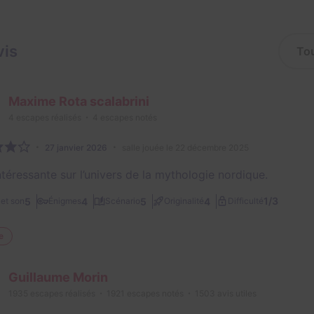
vis
Maxime Rota scalabrini
4
escapes réalisés
4
escapes notés
27 janvier 2026
salle jouée le 22 décembre 2025
ntéressante sur l’univers de la mythologie nordique.
1/3
5
4
5
4
et son
Énigmes
Scénario
Originalité
Difficulté
e
Guillaume Morin
1935
escapes réalisés
1921
escapes notés
1503
avis utiles