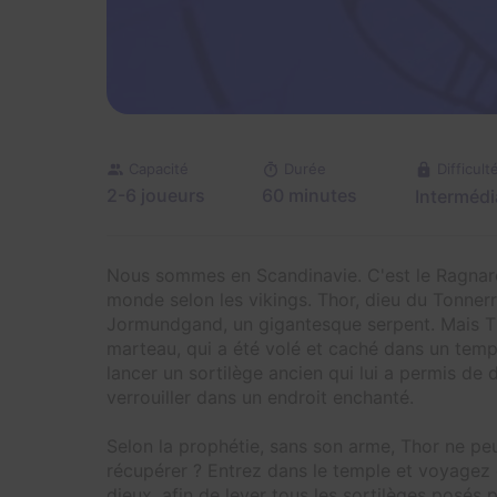
Capacité
Durée
Difficult
2-6 joueurs
60 minutes
Intermédi
Nous sommes en Scandinavie. C'est le Ragnarök
monde selon les vikings. Thor, dieu du Tonnerre
Jormundgand, un gigantesque serpent. Mais Th
marteau, qui a été volé et caché dans un temple
lancer un sortilège ancien qui lui a permis de
verrouiller dans un endroit enchanté.
Selon la prophétie, sans son arme, Thor ne p
récupérer ? Entrez dans le temple et voyagez 
dieux, afin de lever tous les sortilèges posés 