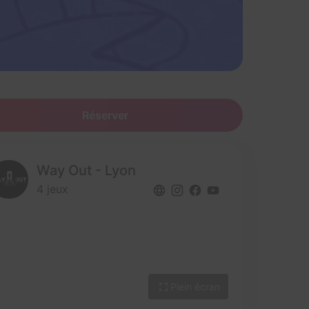
Réserver
Way Out - Lyon
4 jeux
Plein écran