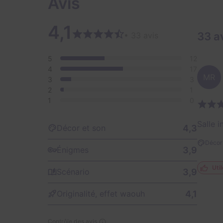
Avis
4,1
33 a
• 33 avis
5
12
4
17
MR
3
3
2
1
1
0
Salle i
4,3
Décor et son
Décor 
3,9
Énigmes
Util
3,9
Scénario
4,1
Originalité, effet waouh
Contrôle des avis