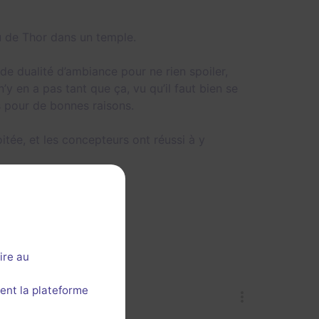
u de Thor dans un temple.
 de dualité d’ambiance pour ne rien spoiler,
y en a pas tant que ça, vu qu’il faut bien se
rs pour de bonnes raisons.
oitée, et les concepteurs ont réussi à y
ire au
ent la plateforme