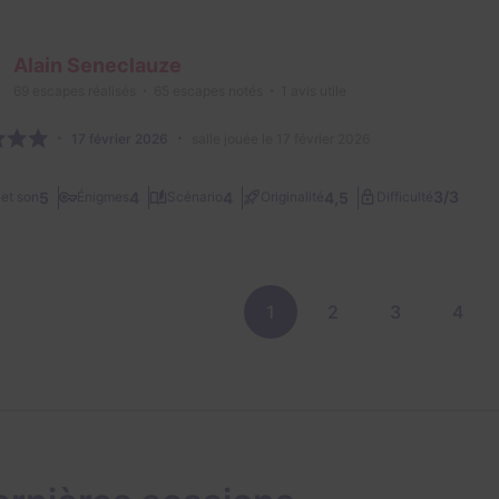
Alain Seneclauze
69
escapes réalisés
65
escapes notés
1
avis utile
17 février 2026
salle jouée le 17 février 2026
3/3
5
4
4
4,5
et son
Énigmes
Scénario
Originalité
Difficulté
1
2
3
4