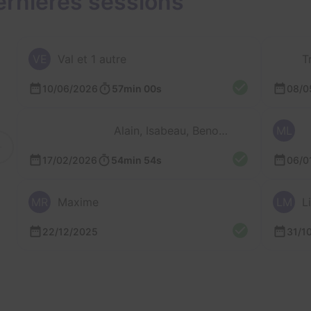
ernières sessions
VE
Val et 1 autre
T
10/06/2026
57min 00s
08/0
Alain, Isabeau, Benoit et Claire
ML
17/02/2026
54min 54s
06/0
MR
Maxime
LM
L
22/12/2025
31/1