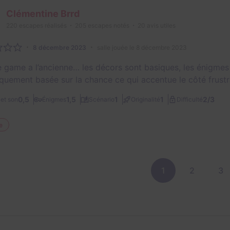
Clémentine Brrd
220
escapes réalisés
205
escapes notés
20
avis utiles
8 décembre 2023
salle jouée le 8 décembre 2023
 game a l’ancienne… les décors sont basiques, les énigmes 
iquement basée sur la chance ce qui accentue le côté frust
2/3
0,5
1,5
1
1
et son
Énigmes
Scénario
Originalité
Difficulté
e
1
2
3