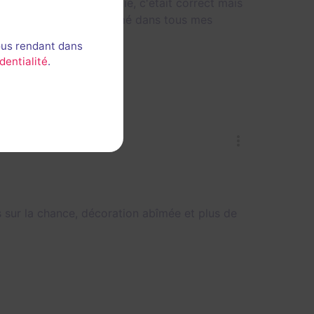
ennuyée durant la partie, c'était correct mais
salle que j'ai le moins aimé dans tous mes
ous rendant dans
dentialité
.
sur la chance, décoration abîmée et plus de