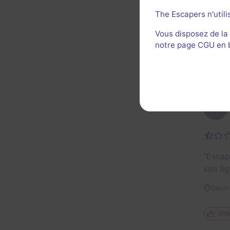
On éta
sans pl
The Escapers n'utili
escap
Vous disposez de la
notre page CGU en ba
Décor 
Util
AP
"Escap
son âg
Décor 
Util