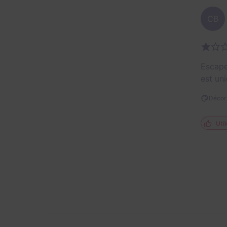
CB
Escape
est un
Décor 
Util