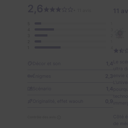
2,6
11 av
• 11 avis
5
1
4
3
3
2
2
1
1
4
Le scé
1,4
Décor et son
ultra 
envie d
2,3
Énigmes
L’unive
1,4
Scénario
pourqu
techno
0,9
Originalité, effet waouh
immerg
Côté é
Contrôle des avis
de méc