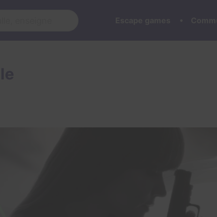
Escape games
Commu
le