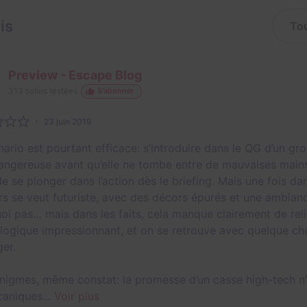
is
Preview - Escape Blog
313
salles testées
S'abonner
23 juin 2019
nario est pourtant efficace: s’introduire dans le QG d’un g
dangereuse avant qu’elle ne tombe entre de mauvaises mains
e se plonger dans l’action dès le briefing. Mais une fois da
rs se veut futuriste, avec des décors épurés et une ambiance
oi pas… mais dans les faits, cela manque clairement de reli
logique impressionnant, et on se retrouve avec quelque cho
er.
nigmes, même constat: la promesse d’un casse high-tech n
aniques...
Voir plus