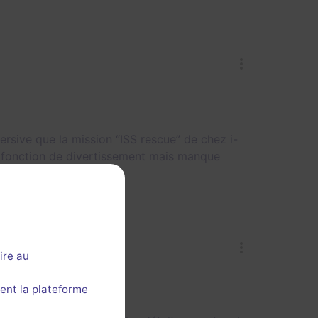
ersive que la mission “ISS rescue” de chez i-
a fonction de divertissement mais manque
ire au
ent la plateforme