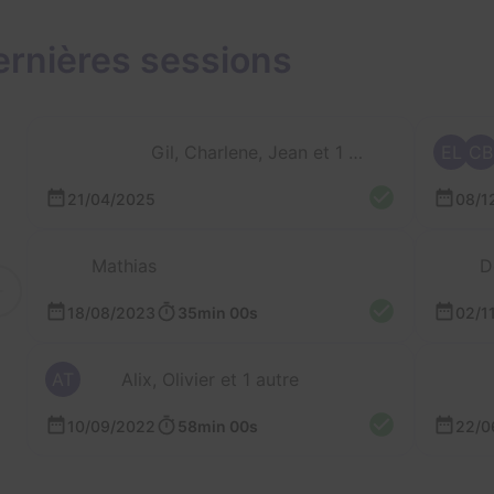
ernières sessions
Gil, Charlene, Jean et 1 autre
EL
CB
21/04/2025
08/1
Mathias
D
18/08/2023
35min 00s
02/1
AT
Alix, Olivier et 1 autre
10/09/2022
58min 00s
22/0