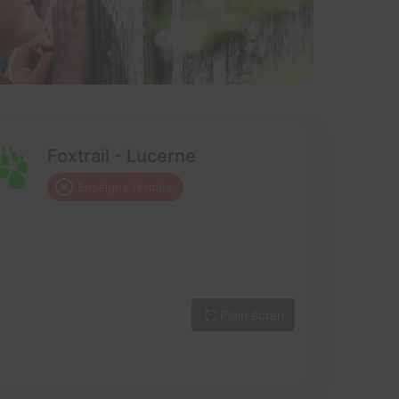
Foxtrail - Lucerne
Enseigne fermée
Plein écran