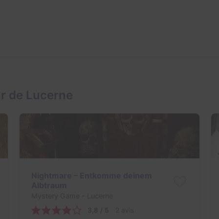
ur de Lucerne
Nightmare – Entkomme deinem
Albtraum
Mystery Game
- Lucerne
3,8 / 5
2 avis