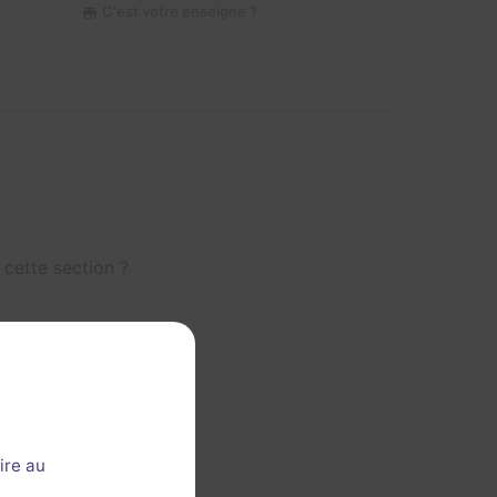
C'est votre enseigne ?
 cette section ?
ire au