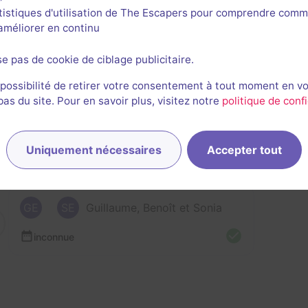
tistiques d'utilisation de The Escapers pour comprendre comm
l'améliorer en continu
se pas de cookie de ciblage publicitaire.
rnières sessions
 possibilité de retirer votre consentement à tout moment en v
s du site. Pour en savoir plus, visitez notre
politique de confi
Uniquement nécessaires
Accepter tout
GE
SE
Guillaume, Benoît et Sonia
inconnue