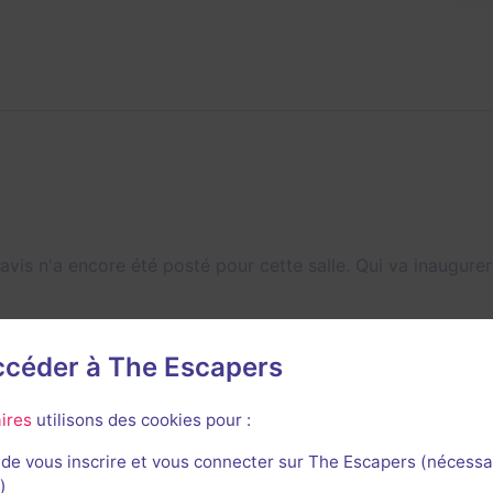
avis n'a encore été posté pour cette salle. Qui va inaugurer
accéder à The Escapers
ires
utilisons des cookies pour :
de vous inscrire et vous connecter sur The Escapers (nécessa
)