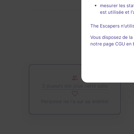
mesurer les sta
est utilisée et 
The Escapers n'utili
De
Vous disposez de la
notre page CGU en ba
3 joueurs ont joué cette salle
Personne ne l'a sur sa wishlist