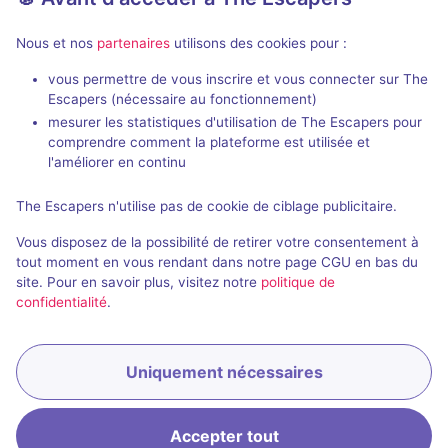
Nous et nos
partenaires
utilisons des cookies pour :
vous permettre de vous inscrire et vous connecter sur The
Escapers (nécessaire au fonctionnement)
Top Secret
Serial Killer
mesurer les statistiques d'utilisation de The Escapers pour
Escape Company
- Lucerne
Escape Quest
comprendre comment la plateforme est utilisée et
Aucun avis
l'améliorer en continu
2 - 6
× 2 salles
Inconnue
3 - 6
The Escapers n'utilise pas de cookie de ciblage publicitaire.
32CHF - 50CHF
Enquête / Mystère
Vous disposez de la possibilité de retirer votre consentement à
tout moment en vous rendant dans notre page CGU en bas du
Réserver
site. Pour en savoir plus, visitez notre
politique de
confidentialité
.
Uniquement nécessaires
Accepter tout