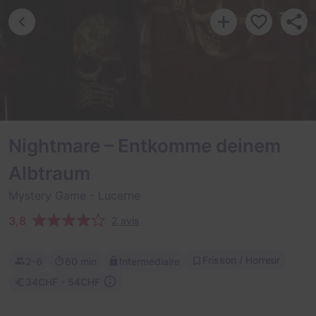
Nightmare – Entkomme deinem
Albtraum
Mystery Game
- Lucerne
3,8
2 avis
Frisson / Horreur
2-6
60 min
Intermédiaire
34CHF - 54CHF