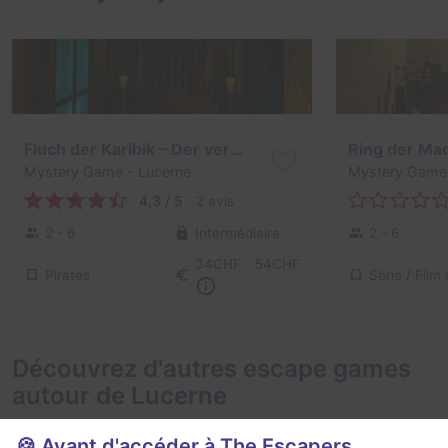
Fluch der Karibik – Der versunkene Schatz
Mystery Game
- Lucerne
Mystery Game
4,3 / 5
2 avis
2 - 6
Intermédiaire
2 - 6
34CHF - 54CHF
Pirates
Découvrez d'autres escape games
autour de Lucerne
🍪 Avant d'accéder à The Escapers