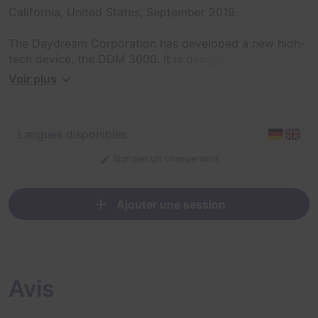
California, United States, September 2019.
The Daydream Corporation has developed a new high-
tech device, the DDM 3000. It is designed to enable
users to experience the most beautiful and intense
Voir plus
dreams.
As test subjects, you volunteer to put the device to the
Langues disponibles
test.
Signaler un changement
Unfortunately, not everything goes according to plan.
Instead of a wonderful “beach vacation,” you find
yourselves trapped in your worst nightmare.
Ajouter une session
Face your fears, because that's the only way you can
escape.
Avis