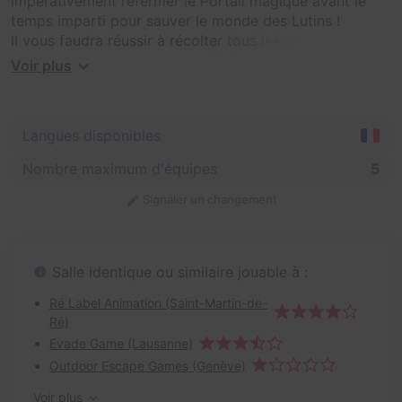
impérativement refermer le Portail magique avant le
temps imparti pour sauver le monde des Lutins !
Il vous faudra réussir à récolter tous les cristaux pour
fermer le Portail à temps !
Voir plus
Langues disponibles
Nombre maximum d'équipes
5
Signaler un changement
Salle identique ou similaire jouable à :
Ré Label Animation (Saint-Martin-de-
Ré)
Evade Game (Lausanne)
Outdoor Escape Games (Genève)
Voir plus