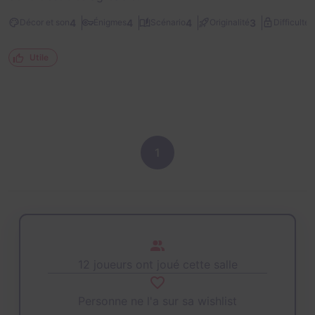
1
4
4
4
3
Décor et son
Énigmes
Scénario
Originalité
Difficulté
Utile
1
12 joueurs ont joué cette salle
Personne ne l'a sur sa wishlist