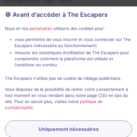
🍪 Avant d'accéder à The Escapers
Nous et nos
partenaires
utilisons des cookies pour :
vous permettre de vous inscrire et vous connecter sur The
Escapers (nécessaire au fonctionnement)
Retour en Enfance
La Mystérie
mesurer les statistiques d'utilisation de The Escapers pour
La Boite à CL-é
- Sainte-Gemme-
La Course cont
comprendre comment la plateforme est utilisée et
la-Plaine
Roche-sur-Yo
l'améliorer en continu
4,6 / 5
73 avis
The Escapers n'utilise pas de cookie de ciblage publicitaire.
Au choix
2 - 6
2 - 6
Vous disposez de la possibilité de retirer votre consentement à
Logique
22€ - 38€
tout moment en vous rendant dans notre page CGU en bas du
site. Pour en savoir plus, visitez notre
politique de
confidentialité
.
Uniquement nécessaires
Réserver