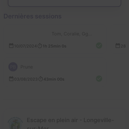
Dernières sessions
Tom, Coralie, Ggb, Calie, Théo et 2 autres
10/07/2024
1h 25min 0s
28/
PB
Prune
03/08/2023
43min 00s
Escape en plein air - Longeville-
sur-Mer