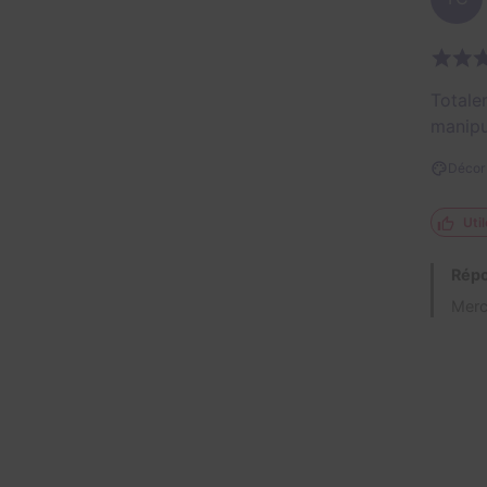
Totale
manipul
Décor 
Util
Répo
Merc