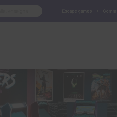
Escape games
Commu