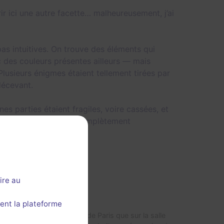
rir ici une autre facette… malheureusement, j’ai
s intuitives. On trouve des éléments qui
des couleurs présentes ailleurs — mais
 Plusieurs énigmes étaient tellement tirées par
décevant.
es parties étaient fragiles, voire cassées, et
 qui, pour moi, casse complètement
ire au
ent la plateforme
concernant nos collègues de Paris que sur la salle