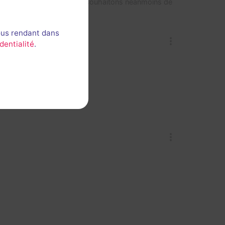
it rien de plus. Nous vous souhaitons néanmoins de
ous rendant dans
dentialité
.