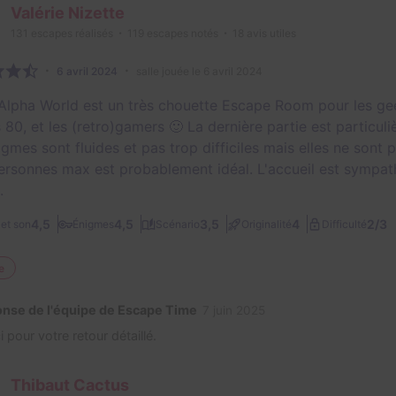
Valérie Nizette
131
escapes réalisés
119
escapes notés
18
avis utiles
6 avril 2024
salle jouée le 6 avril 2024
Alpha World est un très chouette Escape Room pour les geek
 80, et les (retro)gamers 🙂 La dernière partie est particul
gmes sont fluides et pas trop difficiles mais elles ne sont 
ersonnes max est probablement idéal. L'accueil est sympath
.
2/3
4,5
4,5
3,5
4
et son
Énigmes
Scénario
Originalité
Difficulté
e
nse de l'équipe de Escape Time
7 juin 2025
 pour votre retour détaillé.
Thibaut Cactus