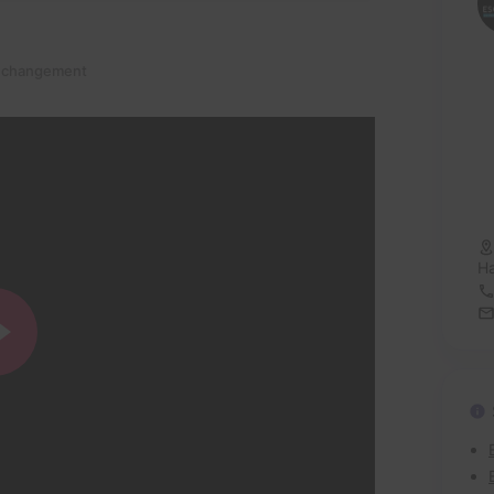
n changement
H