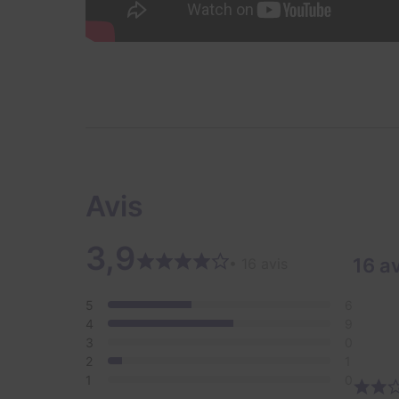
Avis
3,9
16 a
• 16 avis
5
6
4
9
3
0
2
1
1
0