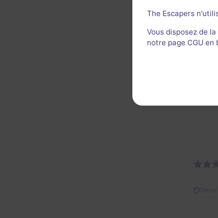
que 
prof
The Escapers n'utili
Vous disposez de la
notre page CGU en ba
Décor 
Décor 