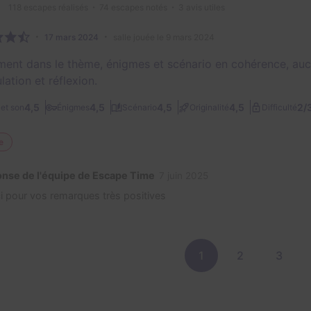
118
escapes réalisés
74
escapes notés
3
avis utiles
17 mars 2024
salle jouée le 9 mars 2024
ment dans le thème, énigmes et scénario en cohérence, aucu
ation et réflexion.
2/
4,5
4,5
4,5
4,5
et son
Énigmes
Scénario
Originalité
Difficulté
e
nse de l'équipe de Escape Time
7 juin 2025
i pour vos remarques très positives
1
2
3