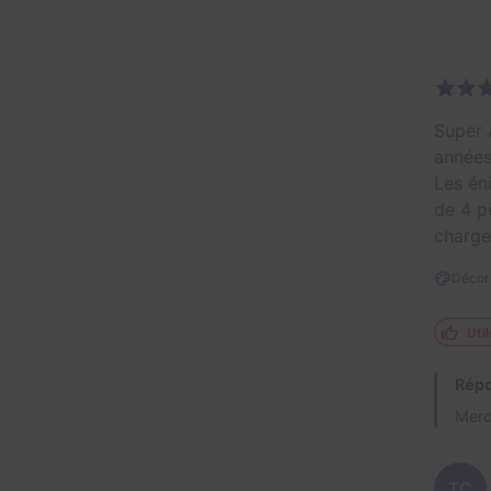
Super 
années
Les éni
de 4 p
charge
Décor 
Util
Répo
Merci
TC