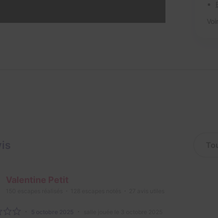
Voi
vis
Valentine Petit
150
escapes réalisés
128
escapes notés
27
avis utiles
5 octobre 2025
salle jouée le 3 octobre 2025