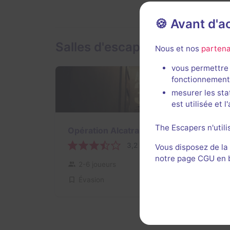
🍪 Avant d'
Salles d'escape game de Vert
Nous et nos
partena
vous permettre 
fonctionnement
mesurer les sta
est utilisée et 
The Escapers n'utili
Opération Alcatraz
3,2 / 5
2 avis
Vous disposez de la
notre page CGU en ba
2-6 joueurs
Difficile
Évasion
15€ - 20€