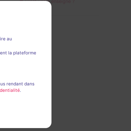
C'est votre enseigne ?
ire au
ent la plateforme
ous rendant dans
dentialité
.