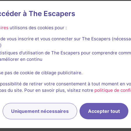
accéder à The Escapers
igo Park
ires
utilisons des cookies pour :
de vous inscrire et vous connecter sur The Escapers (nécessa
)
tistiques d'utilisation de The Escapers pour comprendre comm
l'améliorer en continu
se pas de cookie de ciblage publicitaire.
La malédiction du pharaon
2 / 5
1 avis
 possibilité de retirer votre consentement à tout moment en v
s du site. Pour en savoir plus, visitez notre
politique de confi
2-6 joueurs
Intermédiaire
Historique / Culturel
15€ - 20€
Uniquement nécessaires
Accepter tout