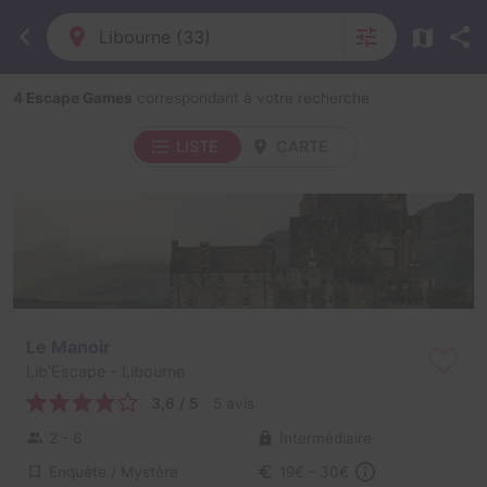
Libourne (33)
4 Escape Games
correspondant à votre recherche
LISTE
CARTE
Le Manoir
Lib'Escape
- Libourne
3,6 / 5
5 avis
2 - 6
Intermédiaire
Enquête / Mystère
19€ - 30€