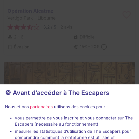
Opération Alcatraz
Vertigo Park
- Libourne
3,2 / 5
2 avis
2 - 6
Difficile
Évasion
15€ - 20€
🍪 Avant d'accéder à The Escapers
La malédiction du pharaon
Nous et nos
partenaires
utilisons des cookies pour :
Vertigo Park
- Libourne
vous permettre de vous inscrire et vous connecter sur The
2 / 5
1 avis
Escapers (nécessaire au fonctionnement)
mesurer les statistiques d'utilisation de The Escapers pour
2 - 6
Intermédiaire
comprendre comment la plateforme est utilisée et