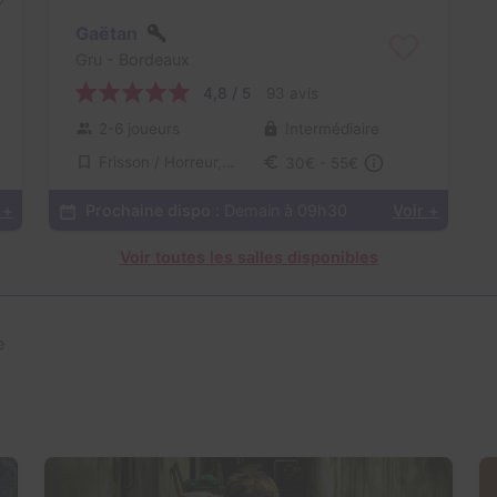
Gaëtan
Gru
- Bordeaux
4,8 / 5
93 avis
2-6 joueurs
Intermédiaire
Frisson / Horreur, Virus / Asile / Hôpital
30€ - 55€
 +
Prochaine dispo :
Demain à 09h30
Voir +
Voir toutes les salles disponibles
e