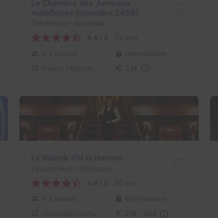
La Chambre des Jumeaux
maléfiques (chambre 2408)
The Hostel
- Bordeaux
4,4 / 5
73 avis
4-8 joueurs
Intermédiaire
Frisson / Horreur, Enquête / Mystère
33€
Le Manoir d'H.H.Holmes
Escape Hunt
- Bordeaux
4,4 / 5
60 avis
4-8 joueurs
Intermédiaire
Historique / Culturel
25€ - 40€