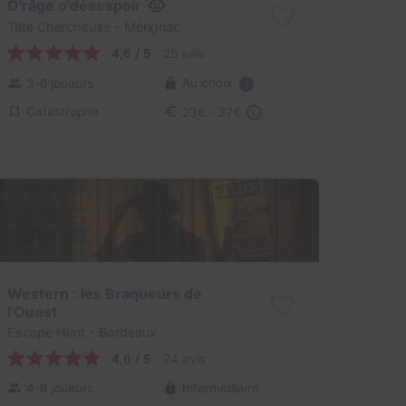
O'râge o'désespoir
Tête Chercheuse
- Mérignac
4,6 / 5
25 avis
Au choix
3-6 joueurs
Catastrophe
23€ - 27€
Western : les Braqueurs de
l'Ouest
Escape Hunt
- Bordeaux
4,6 / 5
24 avis
4-8 joueurs
Intermédiaire