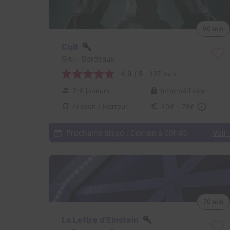
90 min
Cult
Gru
- Bordeaux
4,9 / 5
127 avis
2-8 joueurs
Intermédiaire
Frisson / Horreur
40€ - 75€
Prochaine dispo :
Demain à 09h45
Voir
70 min
La Lettre d'Einstein