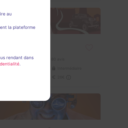
ire au
ent la plateforme
Mamma Mafia
Goodlock
- Bordeaux
ous rendant dans
4,5 / 5
80 avis
dentialité
.
4-6 joueurs
Intermédiaire
Aventure, Série / Film / Roman
26€