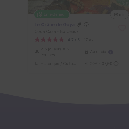
En extérieur
90 min
Le Crâne de Goya
Code Case
- Bordeaux
4,7 / 5
17 avis
2-5 joueurs
× 6
Au choix
équipes
Historique / Culturel
20€ - 37,5€