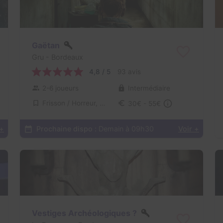
Gaëtan
Gru
- Bordeaux
4,8 / 5
93 avis
2-6 joueurs
Intermédiaire
Frisson / Horreur, Virus / Asile / Hôpital
30€ - 55€
 +
Prochaine dispo :
Demain à 09h30
Voir +
Vestiges Archéologiques ?