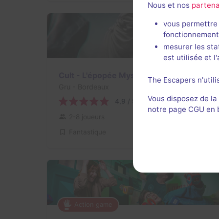
Nous et nos
partena
vous permettre 
fonctionnement
mesurer les sta
est utilisée et 
90 min
Cult - L'épopée Mystérieuse
The Escapers n'utili
Gru
- Bordeaux
Vous disposez de la
4,9 / 5
17 avis
notre page CGU en ba
2-8 joueurs
Intermédiaire
Fantastique
40€ - 75€
Action game