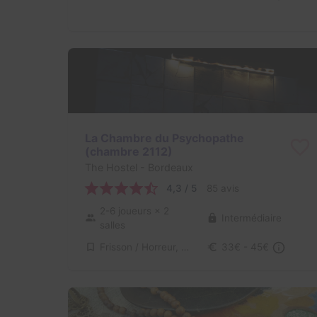
La Chambre du Psychopathe
(chambre 2112)
The Hostel
- Bordeaux
4,3 / 5
85 avis
2-6 joueurs
× 2
Intermédiaire
salles
Frisson / Horreur, Science-Fiction
33€ - 45€