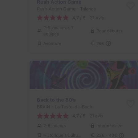
Rush Action Game
Rush Action Game
- Talence
4,7 / 5
27 avis
2-5 joueurs
× 7
Pour débuter
équipes
Aventure
26€
Back to the 80's
BRAIN
- La Teste-de-Buch
4,7 / 5
21 avis
2-6 joueurs
Intermédiaire
Historique / Culturel, Série / Film / Roman
23€ - 40€