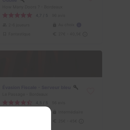
How Many Doors ?
- Bordeaux
4,7 / 5
96 avis
Au choix
2-6 joueurs
Fantastique
27€ - 40,5€
Évasion Fiscale - Serveur bleu
Le Passage
- Bordeaux
4,5 / 5
56 avis
2-6 joueurs
Intermédiaire
Cambriolage
25€ - 45€