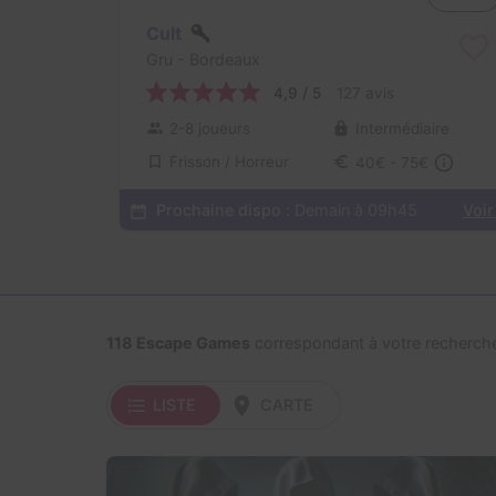
Cult
Gru
- Bordeaux
4,9 / 5
127 avis
2-8 joueurs
Intermédiaire
Frisson / Horreur
40€ - 75€
Prochaine dispo :
Demain à 09h45
Voir
118 Escape Games
correspondant à votre recherch
LISTE
CARTE