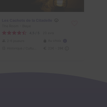
Les Cachots de la Citadelle
The Room
- Blaye
4,5 / 5
23 avis
Au choix
2-6 joueurs
Historique / Culturel
23€ - 28€