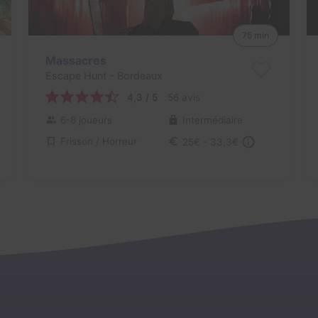
75 min
Massacres
Escape Hunt
- Bordeaux
4,3 / 5
56 avis
6-8 joueurs
Intermédiaire
Frisson / Horreur
25€ - 33,3€