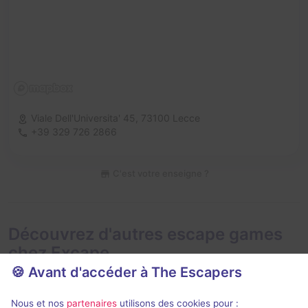
Viale Dell'Universita' 45,
73100 Lecce
+39 329 726 2866
C'est votre enseigne ?
Découvrez d'autres escape games
chez Excape
🍪 Avant d'accéder à The Escapers
Nous et nos
partenaires
utilisons des cookies pour :