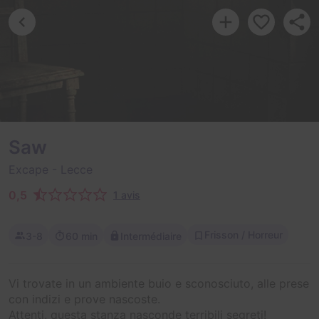
Saw
Excape
- Lecce
0,5
1 avis
Frisson / Horreur
3-8
60 min
Intermédiaire
Vi trovate in un ambiente buio e sconosciuto, alle prese
con indizi e prove nascoste.
Attenti, questa stanza nasconde terribili segreti!