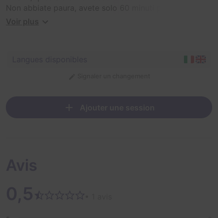
Non abbiate paura, avete solo 60 minuti per liberarvi
da uno psicopatico aguzzino..
Voir plus
Langues disponibles
Signaler un changement
Ajouter une session
Avis
0,5
• 1 avis