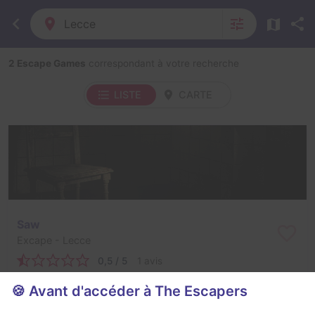
Lecce
2 Escape Games
correspondant à votre recherche
LISTE
CARTE
Saw
Excape
- Lecce
0,5 / 5
1 avis
3 - 8
Intermédiaire
🍪 Avant d'accéder à The Escapers
Frisson / Horreur
Non renseigné