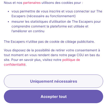
Nous et nos
partenaires
utilisons des cookies pour :
vous permettre de vous inscrire et vous connecter sur The
Escapers (nécessaire au fonctionnement)
mesurer les statistiques d'utilisation de The Escapers pour
comprendre comment la plateforme est utilisée et
l'améliorer en continu
Tales of Magic
The Escapers n'utilise pas de cookie de ciblage publicitaire.
Excape
- Lecce
Vous disposez de la possibilité de retirer votre consentement à
Aucun avis
tout moment en vous rendant dans notre page CGU en bas du
site. Pour en savoir plus, visitez notre
politique de
2 - 6
Intermédiaire
confidentialité
.
Fantastique
15€ - 25€
Uniquement nécessaires
Accepter tout
Accueil
Recherche
Connexion
Menu