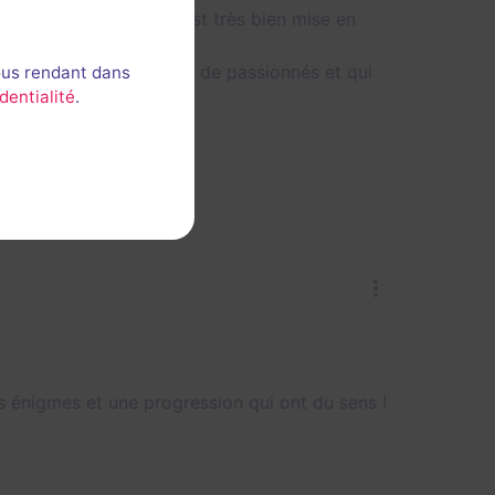
 travaillé, l'aventure est très bien mise en
es gérants, qui ont l'air de passionnés et qui
ous rendant dans
dentialité
.
s énigmes et une progression qui ont du sens !