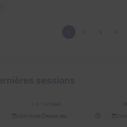
e
1
2
3
4
ernières sessions
~ G ~ et Maël
M
23/07/2026
52min 36s
21/0