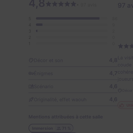
4,8
97 a
• 97 avis
5
86
4
9
3
2
2
0
1
0
La visi
4,8
Décor et son
coude 
cohére
4,7
Énigmes
joueurs
4,6
Scénario
Décor 
4,6
Originalité, effet waouh
Util
Mentions attribuées à cette salle
Immersion
71 %