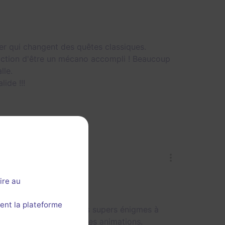
rer qui changent des quêtes classiques.
sfaction d'être un mécano accompli ! Beaucoup
lle.
ide !!!
ire au
ent la plateforme
mécanisé, cela donne des supers énigmes à
 lumières lors de certaines animations.