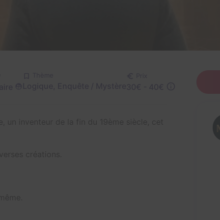
é
Thème
Prix
Logique, Enquête / Mystère
aire
30€ - 40€
e, un inventeur de la fin du 19ème siècle, cet
iverses créations.
 même.