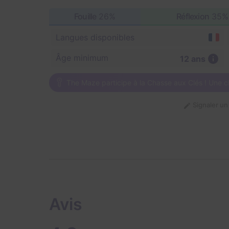
Fouille
26%
Réflexion
35%
Langues disponibles
Âge minimum
12 ans
The Maze participe à la Chasse aux Clés ! Une c
Signaler u
Avis