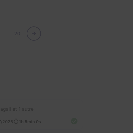
…
20
agali et 1 autre
7/2026
1h 5min 0s