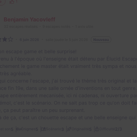
1
e
Benjamin Yacovleff
32
escapes réalisés
9
escapes notés
1
avis utile
6 juin 2026
salle jouée le 5 juin 2026
Nouveau
on escape game et belle surprise!
venu à l'époque où l'enseigne était détenu par Élucid Escape
nchement le game master était vraiment très sympa et nous
 très agréable.
ui concerne l'escape, j'ai trouvé le thème très original et l
ce fin 19e, dans une salle ornée d'inventions en tout genre.
ape entièrement mecanisée, ici ni cadenas, ni ouverture pa
émol, c'est le scénario. On ne sait pas trop ce qu'on doit fa
e, ça peut paraître un peu surprenant.
à de ça, c'est un chouette escape et une belle enseigne qui 
2/3
5
5
3
5
et son
Énigmes
Scénario
Originalité
Difficulté