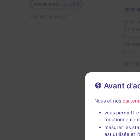
Mécanismes
58 %
Contrôle des avis
Salle 
On a a
C'est 
de créa
Les in
Décor 
Util
🍪 Avant d'
Nous et nos
partena
vous permettre 
fonctionnement
mesurer les sta
Hyper 
est utilisée et 
réalis