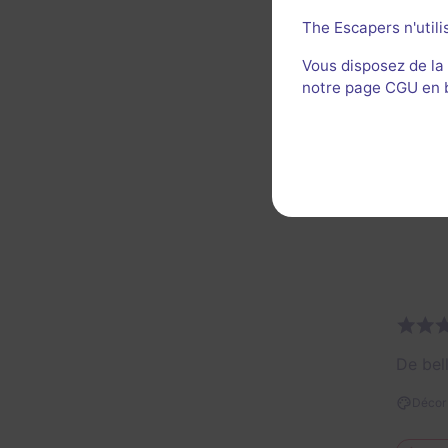
Tout ça
The Escapers n'utili
scène 
Enfin,
Vous disposez de la
notre page CGU en ba
font t
Expéri
Décor 
Util
De bel
Décor 