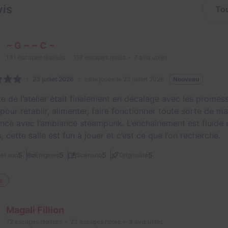
vis
~ G ~ ~ C ~
131
escapes réalisés
118
escapes notés
7
avis utiles
23 juillet 2026
salle jouée le 23 juillet 2026
Nouveau
te de l’atelier était finalement en décalage avec les promesse
pour rétablir, alimenter, faire fonctionner toute sorte de m
nce avec l’ambiance steampunk. L’enchaînement est fluide et
, cette salle est fun à jouer et c’est ce que l’on recherche.
5
5
5
5
et son
Énigmes
Scénario
Originalité
e
Magali Fillion
72
escapes réalisés
23
escapes notés
3
avis utiles