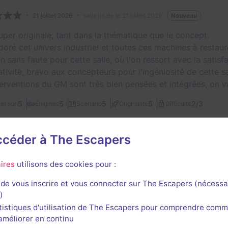
21 juillet 2026
salle jouée le 21 juillet 2026
Nouveau
super originale, tant dans la thématique que le concept.
doré cet univers industriel et toutes ces machines à restau
un sans faute pour cette salle, où l'on ressort avec la sati
tivité, bravo aux concepteurs pour l'ingéniosité de cette sa
terventions du GM sont très bien pensées et intégrées, on val
2/3
5
5
5
5
et son
Énigmes
Scénario
Originalité
Difficulté
e
accéder à The Escapers
Romain Boju
ires
utilisons des cookies pour :
33
escapes réalisés
25
escapes notés
11
avis utiles
de vous inscrire et vous connecter sur The Escapers (nécessa
3 avril 2026
salle jouée le 2 avril 2026
)
tistiques d'utilisation de The Escapers pour comprendre comm
agréable à jouer, la salle est vraiment moderne car 100% 
l'améliorer en continu
er en manipulation, et on retrouve pas mal de petits jeux de