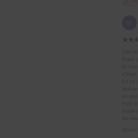
Util
BY
Très b
Étant 
Et fra
c'était
En ce q
ambian
Un esc
Petit b
linéair
Au del
Décor 