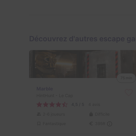
Découvrez d'autres escape g
75 min
Marble
HintHunt
- Le Cap
4,5 / 5
4 avis
2-6 joueurs
Difficile
Fantastique
395R