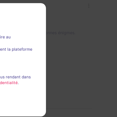
surprises mais de très bonnes énigmes.
ire au
ent la plateforme
ous rendant dans
dentialité
.