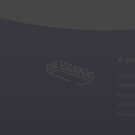
À p
Qui so
Contact
Presse
Mentio
Politiqu