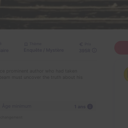
é
Thème
Prix
Enquête / Mystère
aire
395R
once prominent author who had taken
 team must uncover the truth about his
Âge minimum
1 ans
n changement