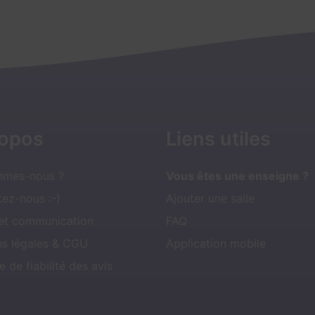
ropos
Liens utiles
mmes-nous ?
Vous êtes une enseigne ?
ez-nous :-)
Ajouter une salle
 et communication
FAQ
ns légales & CGU
Application mobile
e de fiabilité des avis