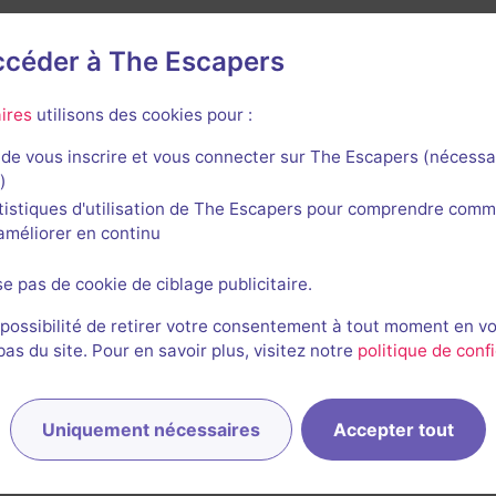
Yoan Dupret
92
escapes réalisés
26
escapes notés
3
avis utiles
accéder à The Escapers
8 mai 2026
salle jouée le 26 avril 2026
Nouveau
ires
utilisons des cookies pour :
à l'ancienne,mais avec beaucoup de choses à faire. Peu de 
de vous inscrire et vous connecter sur The Escapers (nécessa
e de bien maîtriser l'anglais.
)
3/3
3
5
3
2
tistiques d'utilisation de The Escapers pour comprendre comm
et son
Énigmes
Scénario
Originalité
Difficulté
l'améliorer en continu
e
se pas de cookie de ciblage publicitaire.
 possibilité de retirer votre consentement à tout moment en v
s du site. Pour en savoir plus, visitez notre
politique de confi
1
Uniquement nécessaires
Accepter tout