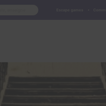
Escape games
Commu