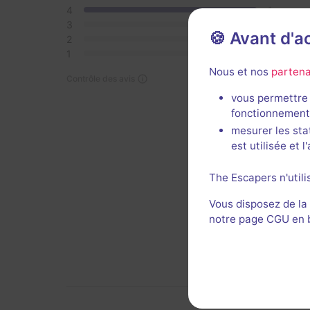
4
1
3
0
🍪 Avant d'
2
0
1
0
Nous et nos
partena
Contrôle des avis
Salle 
vous permettre 
Demand
fonctionnement
mesurer les sta
Décor 
est utilisée et 
Util
The Escapers n'utili
Vous disposez de la
notre page CGU en ba