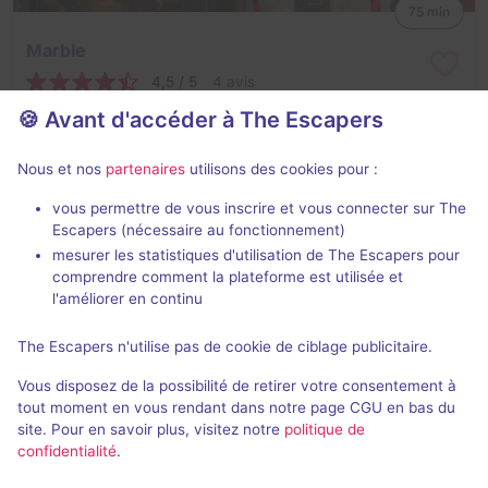
75 min
Marble
4,5 / 5
4 avis
🍪 Avant d'accéder à The Escapers
2 - 6
Difficile
Fantastique
395R
Nous et nos
partenaires
utilisons des cookies pour :
vous permettre de vous inscrire et vous connecter sur The
Escapers (nécessaire au fonctionnement)
mesurer les statistiques d'utilisation de The Escapers pour
comprendre comment la plateforme est utilisée et
l'améliorer en continu
The Escapers n'utilise pas de cookie de ciblage publicitaire.
The Old Hotel
Vous disposez de la possibilité de retirer votre consentement à
4 / 5
1 avis
tout moment en vous rendant dans notre page CGU en bas du
site. Pour en savoir plus, visitez notre
politique de
2 - 6
Intermédiaire
confidentialité
.
Enquête / Mystère
395R