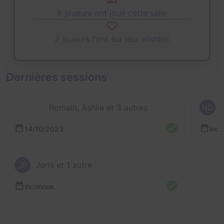
8 joueurs ont joué cette salle
2 joueurs l'ont sur leur wishlist
Dernières sessions
Romain, Ashlie et 3 autres
ND
14/10/2023
inc
JP
Joris et 1 autre
inconnue