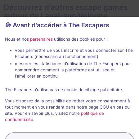
Découvrez d'autres escape games
autour de Laval-sur-Vologne
🍪 Avant d'accéder à The Escapers
Nous et nos
partenaires
utilisons des cookies pour :
vous permettre de vous inscrire et vous connecter sur The
85 min
Escapers (nécessaire au fonctionnement)
mesurer les statistiques d'utilisation de The Escapers pour
Le Presbytère
1, 2, 3
comprendre comment la plateforme est utilisée et
Le Presbytère
- Tendon
Weasel Escap
l'améliorer en continu
4,9 / 5
45 avis
The Escapers n'utilise pas de cookie de ciblage publicitaire.
2 - 8
Intermédiaire
2 - 4
Vous disposez de la possibilité de retirer votre consentement à
Frisson / Horreur
25€ - 70€
tout moment en vous rendant dans notre page CGU en bas du
site. Pour en savoir plus, visitez notre
politique de
confidentialité
.