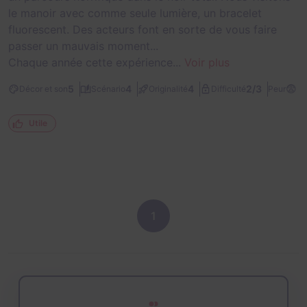
le manoir avec comme seule lumière, un bracelet
fluorescent. Des acteurs font en sorte de vous faire
passer un mauvais moment...
Chaque année cette expérience...
Voir plus
😨
2/3
5
4
4
Décor et son
Scénario
Originalité
Difficulté
Peur
Utile
1