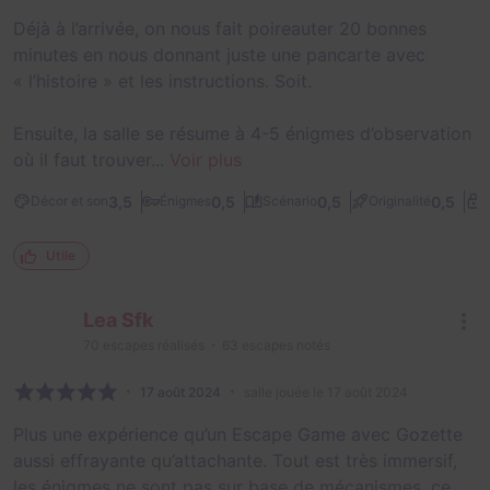
Déjà à l’arrivée, on nous fait poireauter 20 bonnes
minutes en nous donnant juste une pancarte avec
« l’histoire » et les instructions. Soit.
Ensuite, la salle se résume à 4-5 énigmes d’observation
où il faut trouver...
Voir plus
3,5
0,5
0,5
0,5
Décor et son
Énigmes
Scénario
Originalité
D
Utile
Lea Sfk
70
escapes réalisés
63
escapes notés
17 août 2024
salle jouée le 17 août 2024
Plus une expérience qu’un Escape Game avec Gozette
aussi effrayante qu’attachante. Tout est très immersif,
les énigmes ne sont pas sur base de mécanismes, ce