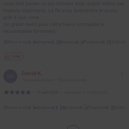
vous fera passer un joli moment avec quand même des
frissons importants. La fin vous surprendra et soyez
prêt à tout vivre
Un grand merci pour cette heure incroyable je
recommande fortement
2
5
5
5
5
Décor et son
Énigmes
Scénario
Originalité
Difficulté
Utile
David K.
DK
72
escapes réalisés
59
escapes notés
17 août 2024
salle jouée le 17 août 2024
5
4,5
5
5
Décor et son
Énigmes
Scénario
Originalité
Difficult