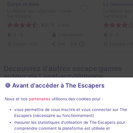
Corps et Âme
La Gouverna
Le Manoir aux Légendes
- Laval-
Le Manoir aux
sur-Vologne
sur-Vologne
4,2 / 5
5 avis
3 - 6
Intermédiaire
2 - 6
Frisson / Horreur
24€ - 32€
Découvrez d'autres escape games
autour de Laval-sur-Vologne
🍪 Avant d'accéder à The Escapers
Nous et nos
partenaires
utilisons des cookies pour :
vous permettre de vous inscrire et vous connecter sur The
85 min
Escapers (nécessaire au fonctionnement)
mesurer les statistiques d'utilisation de The Escapers pour
Le Presbytère
1, 2, 3
comprendre comment la plateforme est utilisée et
Le Presbytère
- Tendon
Weasel Escap