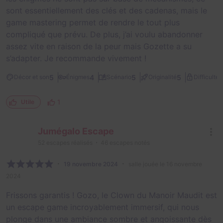
sont essentiellement des clés et des cadenas, mais le
game mastering permet de rendre le tout plus
compliqué que prévu. De plus, j’ai voulu abandonner
assez vite en raison de la peur mais Gozette a su
s’adapter. Je recommande vivement !
2
5
4
5
5
Décor et son
Énigmes
Scénario
Originalité
Difficulté
1
Utile
Jumégalo Escape
52
escapes réalisés
46
escapes notés
19 novembre 2024
salle jouée le 16 novembre
2024
Frissons garantis ! Gozo, le Clown du Manoir Maudit est
un escape game incroyablement immersif, qui nous
plonge dans une ambiance sombre et angoissante dès