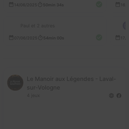
14/06/2025
50min 34s
16/
Paul et 2 autres
D
07/06/2025
54min 00s
17/
Le Manoir aux Légendes - Laval-
sur-Vologne
4 jeux