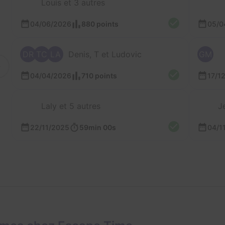
Louis et 3 autres
04/06/2026
880 points
05/0
DR
TC
LA
Denis, T et Ludovic
GM
04/04/2026
710 points
17/1
Laly et 5 autres
J
22/11/2025
59min 00s
04/1