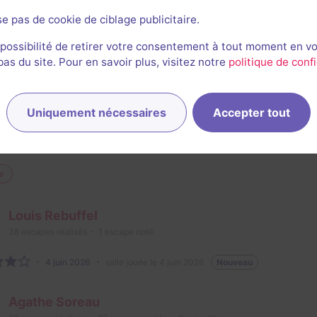
se pas de cookie de ciblage publicitaire.
Marie Kowalczyk-Dathis
42
escapes réalisés
11
escapes notés
2
avis utiles
 possibilité de retirer votre consentement à tout moment en v
s du site. Pour en savoir plus, visitez notre
politique de confi
27 août 2025
salle jouée le 27 août 2025
vons adoré cette salle avec des mécaniques de jeux surpr
 pour cette immersion réussie!
Uniquement nécessaires
Accepter tout
3/3
5
5
5
5
et son
Énigmes
Scénario
Originalité
Difficulté
e
Louis Rebuffel
38
escapes réalisés
1
escape noté
4 juin 2026
salle jouée le 4 juin 2026
Nouveau
Agathe Soreau