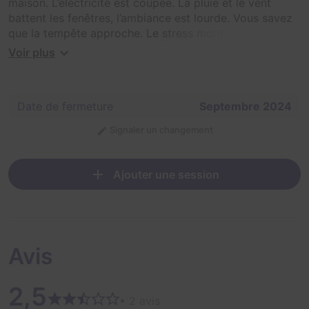
maison. L’électricité est coupée. La pluie et le vent
battent les fenêtres, l’ambiance est lourde. Vous savez
que la tempête approche. Le stress monte car vous
avez entendu par radio avant la coupure d’électricité
Voir plus
l’ordre d’évacuer votre maison. Vous devez rassembler
quelques affaires, aller récupérer les enfants avant de
fuir, mais impossible de sortir du garage !
Date de fermeture
Septembre 2024
Y arriverez-vous à temps ? Saurez-vous relever le défi
Signaler un changement
?
Ajouter une session
Avis
2,5
• 2 avis