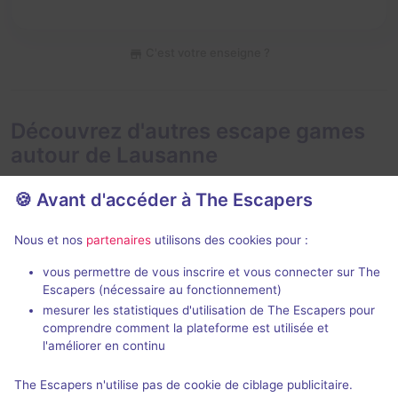
C'est votre enseigne ?
Découvrez d'autres escape games
autour de Lausanne
🍪 Avant d'accéder à The Escapers
Nous et nos
partenaires
utilisons des cookies pour :
vous permettre de vous inscrire et vous connecter sur The
Escapers (nécessaire au fonctionnement)
Merlin's Secret
Le Cannibal
mesurer les statistiques d'utilisation de The Escapers pour
The Key
- Lausanne
Evade Game
-
comprendre comment la plateforme est utilisée et
4,5 / 5
15 avis
l'améliorer en continu
2 - 5
Intermédiaire
3 - 6
The Escapers n'utilise pas de cookie de ciblage publicitaire.