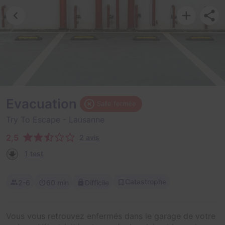
Evacuation
Salle fermée
Try To Escape
- Lausanne
2,5
2 avis
1 test
Catastrophe
2-6
60 min
Difficile
Vous vous retrouvez enfermés dans le garage de votre