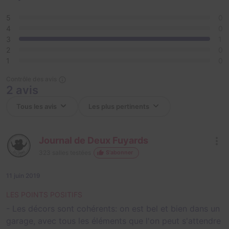
5
0
4
0
3
1
2
0
1
0
Contrôle des avis
2 avis
Journal de Deux Fuyards
323
salles testées
S'abonner
11 juin 2019
LES POINTS POSITIFS
- Les décors sont cohérents: on est bel et bien dans un
garage, avec tous les éléments que l'on peut s'attendre