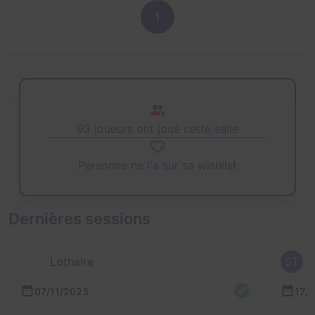
1
93 joueurs ont joué cette salle
Personne ne l'a sur sa wishlist
Dernières sessions
Lothaire
ST
07/11/2023
17/