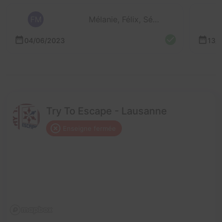
FM
Mélanie, Félix, Séverine, Leonora et Nico
04/06/2023
13/
Try To Escape - Lausanne
Enseigne fermée