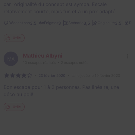
car l’originalité du concept est sympa. Escale
relativement courte, mais fun et à un prix adapté.
3,5
3
3,5
3,5
Décor et son
Énigmes
Scénario
Originalité
Dif
Utile
Mathieu Albyni
MA
10
escapes réalisés
2
escapes notés
23 février 2020
salle jouée le 19 février 2020
Bon escape pour 1 à 2 personnes. Pas linéaire, une
déco au poil!
Utile