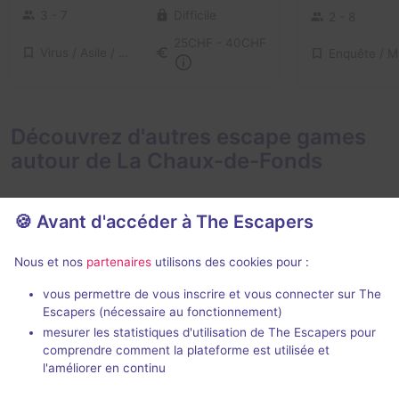
3 - 7
Difficile
2 - 8
25CHF - 40CHF
Virus / Asile / Hôpital
Découvrez d'autres escape games
autour de La Chaux-de-Fonds
🍪 Avant d'accéder à The Escapers
Nous et nos
partenaires
utilisons des cookies pour :
90 min
vous permettre de vous inscrire et vous connecter sur The
La Quintessence
En Tôle à To
Escapers (nécessaire au fonctionnement)
Many Tales
- La Chaux-de-Fonds
Challenge 27
-
mesurer les statistiques d'utilisation de The Escapers pour
Fonds
4,9 / 5
39 avis
comprendre comment la plateforme est utilisée et
l'améliorer en continu
3 - 6
Difficile
2 - 6