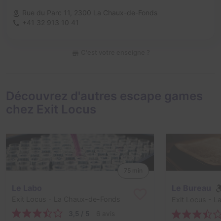
Rue du Parc 11,
2300 La Chaux-de-Fonds
+41 32 913 10 41
C'est votre enseigne ?
Découvrez d'autres escape games
chez Exit Locus
75 min
Le Labo
Le Bureau
Exit Locus
- La Chaux-de-Fonds
Exit Locus
- L
3,5 / 5
6 avis