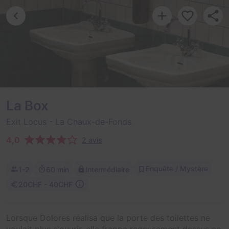
La Box
Exit Locus
- La Chaux-de-Fonds
4,0
2 avis
Enquête / Mystère
1-2
60 min
Intermédiaire
20CHF - 40CHF
Lorsque Dolores réalisa que la porte des toilettes ne
voulait plus s'ouvrir, elle frappa rageusement dessus en