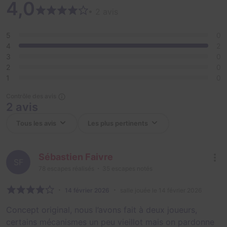
4,0
après avoir été prises au piège de ces lieux sordides,
• 2 avis
étriques et solitaires que sont les WC.
5
0
4
2
3
0
2
0
1
0
Contrôle des avis
2 avis
Sébastien Faivre
SF
78
escapes réalisés
35
escapes notés
14 février 2026
salle jouée le 14 février 2026
Concept original, nous l’avons fait à deux joueurs,
certains mécanismes un peu vieillot mais on pardonne