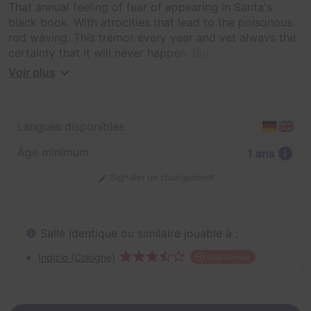
That annual feeling of fear of appearing in Santa's
black book. With atrocities that lead to the poisonous
rod waving. This tremor every year and yet always the
certainty that it will never happen. But now you appear
- namely - on the black list of Santa Claus.
Voir plus
Langues disponibles
Âge minimum
1 ans
Signaler un changement
Salle identique ou similaire jouable à :
Indizio (Cologne)
Salle fermée