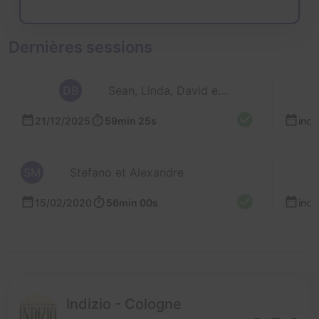
Dernières sessions
DB
Sean, Linda, David et Valérie
21/12/2025
59min 25s
inc
SM
Stefano et Alexandre
15/02/2020
56min 00s
inc
Indizio - Cologne