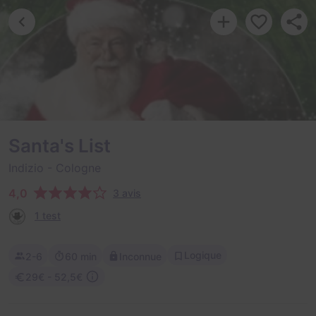
Santa's List
Indizio
- Cologne
4,0
3 avis
1 test
Logique
2-6
60 min
Inconnue
29€ - 52,5€