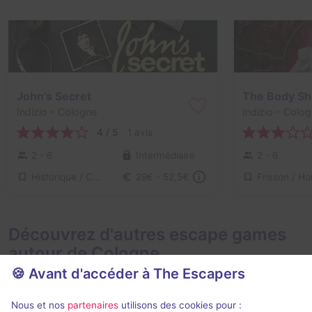
John's Secret
The Body S
Indizio
- Cologne
Indizio
- Colog
4 / 5
1 avis
2 - 6
Intermédiaire
2 - 6
Historique / Culturel
29€ - 52,5€
Découvrez d'autres escape games
autour de Cologne
🍪 Avant d'accéder à The Escapers
Nous et nos
partenaires
utilisons des cookies pour :