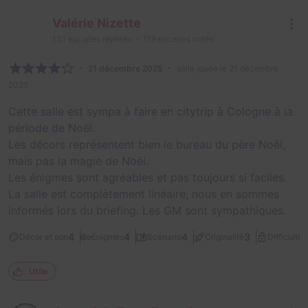
Valérie Nizette
131
escapes réalisés
119
escapes notés
21 décembre 2025
salle jouée le 21 décembre
2025
Cette salle est sympa à faire en citytrip à Cologne à la
période de Noël.
Les décors représentent bien le bureau du père Noël,
mais pas la magie de Noël.
Les énigmes sont agréables et pas toujours si faciles.
La salle est complètement linéaire, nous en sommes
informés lors du briefing. Les GM sont sympathiques.
2
4
4
4
3
Décor et son
Énigmes
Scénario
Originalité
Difficulté
Utile