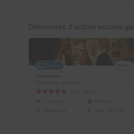
Découvrez d'autres escape ga
En visio
99 min
Showdown
66 Minuten
- Neuwied
5 / 5
1 avis
2-14 joueurs
Inconnue
Catastrophe
28,8€ - 65€