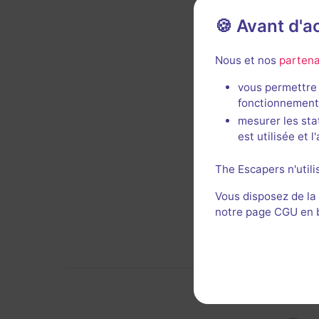
- Une s
- Le m
🍪 Avant d'
Voi
Nous et nos
partena
vous permettre 
fonctionnement
mesurer les sta
est utilisée et 
The Escapers n'utili
Vous disposez de la
notre page CGU en ba