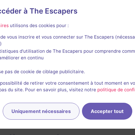
alle qui mériterai d'être retravaillé car c'est bien la nostal
anque de narration et de déco immersive
accéder à The Escapers
r l'avis complet
ires
utilisons des cookies pour :
de vous inscrire et vous connecter sur The Escapers (nécessa
Magritte Bernstein
)
1413
escapes réalisés
1005
escapes notés
15
avis utiles
tistiques d'utilisation de The Escapers pour comprendre comm
l'améliorer en continu
25 mars 2021
salle jouée le 24 mars 2021
se pas de cookie de ciblage publicitaire.
 possibilité de retirer votre consentement à tout moment en v
1
s du site. Pour en savoir plus, visitez notre
politique de confi
Uniquement nécessaires
Accepter tout