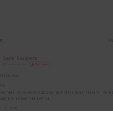
is
Serial Escapers
511
salles testées
S'abonner
18 juillet 2021
IMÉ
énigmes logiques et qui, bien que classiques, restent intere
Game Mistress très sympa
OINS AIMÉ