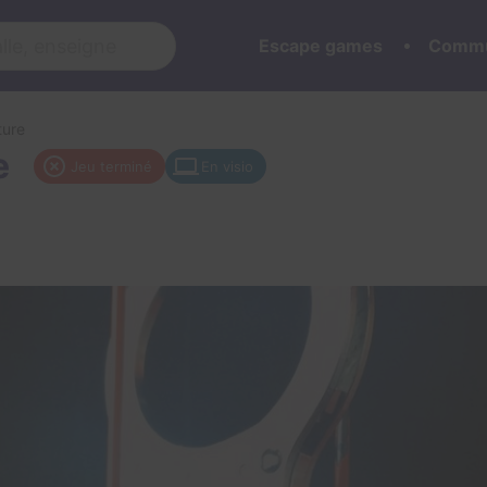
Escape games
Commu
ture
e
Jeu terminé
En visio