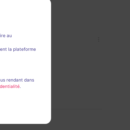
gie, mais pas trop
ire au
ent la plateforme
ous rendant dans
dentialité
.