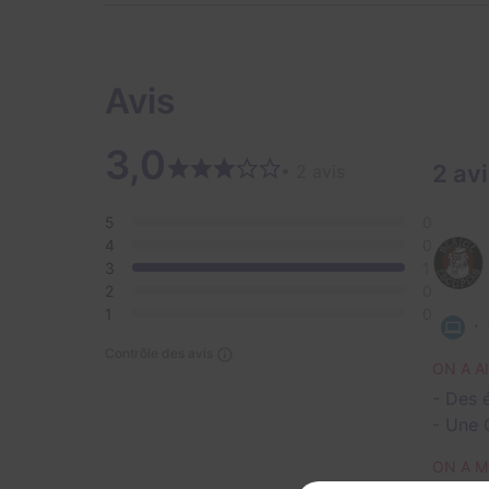
Avis
3,0
2 av
• 2 avis
5
0
4
0
3
1
2
0
1
0
Contrôle des avis
ON A A
- Des 
- Une 
ON A M