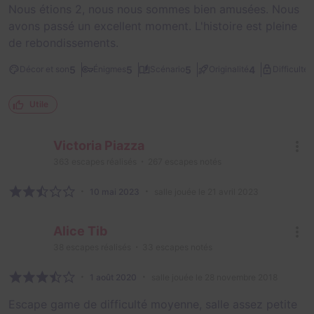
Nous étions 2, nous nous sommes bien amusées. Nous
avons passé un excellent moment. L'histoire est pleine
de rebondissements.
2
5
5
5
4
Décor et son
Énigmes
Scénario
Originalité
Difficulté
Utile
Victoria Piazza
363
escapes réalisés
267
escapes notés
10 mai 2023
salle jouée le 21 avril 2023
Alice Tib
38
escapes réalisés
33
escapes notés
1 août 2020
salle jouée le 28 novembre 2018
Escape game de difficulté moyenne, salle assez petite