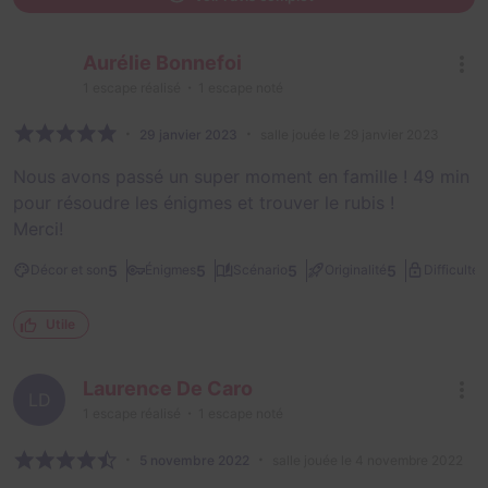
Aurélie Bonnefoi
1
escape réalisé
1
escape noté
29 janvier 2023
salle jouée le 29 janvier 2023
Nous avons passé un super moment en famille ! 49 min
pour résoudre les énigmes et trouver le rubis !
Merci!
2
5
5
5
5
Décor et son
Énigmes
Scénario
Originalité
Difficulté
Utile
Laurence De Caro
LD
1
escape réalisé
1
escape noté
5 novembre 2022
salle jouée le 4 novembre 2022