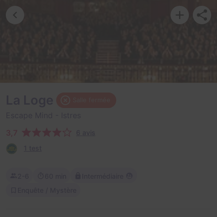
La Loge
Salle fermée
Escape Mind
- Istres
3,7
6 avis
1 test
2-6
60 min
Intermédiaire
Enquête / Mystère