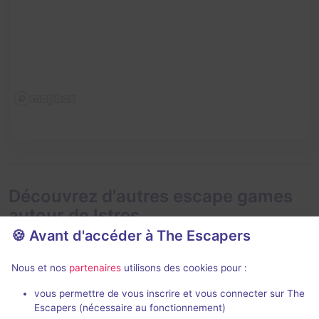
Découvrez d'autres escape games
autour de Istres
🍪 Avant d'accéder à The Escapers
Nous et nos
partenaires
utilisons des cookies pour :
vous permettre de vous inscrire et vous connecter sur The
En extérieur
Escapers (nécessaire au fonctionnement)