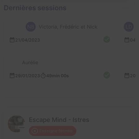
Dernières sessions
NB
Victoria, Frédéric et Nick
LD
21/04/2023
04/
Aurélie
29/01/2023
49min 00s
20/
Escape Mind - Istres
Enseigne fermée