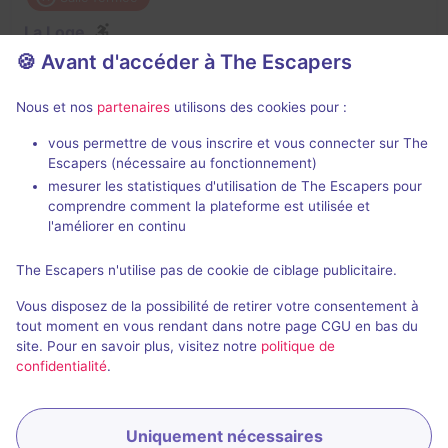
La Loge
🍪 Avant d'accéder à The Escapers
3,7 / 5
6 avis
2 - 6
Intermédiaire
Nous et nos
partenaires
utilisons des cookies pour :
Enquête / Mystère
vous permettre de vous inscrire et vous connecter sur The
Escapers (nécessaire au fonctionnement)
mesurer les statistiques d'utilisation de The Escapers pour
comprendre comment la plateforme est utilisée et
l'améliorer en continu
The Escapers n'utilise pas de cookie de ciblage publicitaire.
Salle fermée
Vous disposez de la possibilité de retirer votre consentement à
Siberia
tout moment en vous rendant dans notre page CGU en bas du
site. Pour en savoir plus, visitez notre
politique de
4 / 5
2 avis
confidentialité
.
2 - 6
Pour débuter
Enquête / Mystère
Uniquement nécessaires