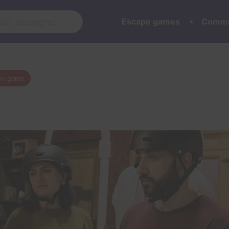
Escape games
Commu
on game