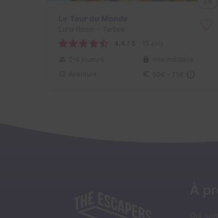
2 h
Le Tour du Monde
Luna Room
- Tarbes
4,4 / 5
15 avis
2-6 joueurs
Intermédiaire
Aventure
50€ - 75€
À p
Qui so