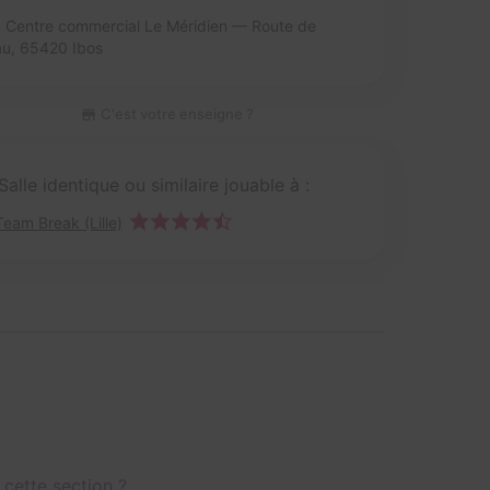
Centre commercial Le Méridien — Route de
au,
65420 Ibos
C'est votre enseigne ?
Salle identique ou similaire jouable à :
Team Break (Lille)
 cette section ?