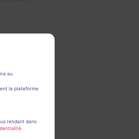
ire au
ent la plateforme
ous rendant dans
dentialité
.