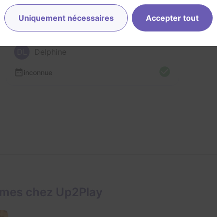
Corentin et 3 autres
JA
Je
Uniquement nécessaires
Accepter tout
inconnue
incon
DL
Delphine
inconnue
ames chez Up2Play