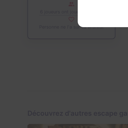
6 joueurs ont joué cette salle
Personne ne l'a sur sa wishlist
Découvrez d'autres escape g