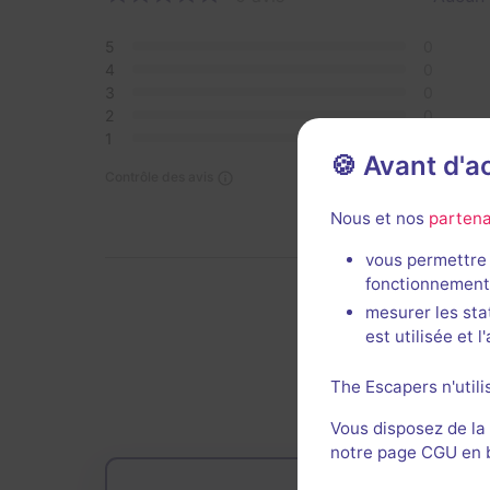
5
0
4
0
3
0
2
0
1
0
🍪 Avant d'
Contrôle des avis
Nous et nos
partena
vous permettre 
fonctionnement
mesurer les sta
est utilisée et 
De
The Escapers n'utili
Vous disposez de la
notre page CGU en ba