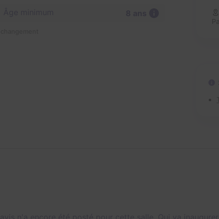
Âge minimum
8 ans
P
n changement
avis n'a encore été posté pour cette salle. Qui va inaugurer