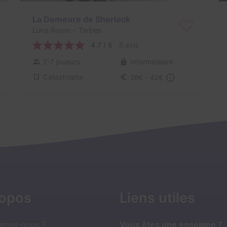
La Demeure de Sherlock
Luna Room
- Tarbes
4,7 / 5
6 avis
2-7 joueurs
Intermédiaire
Catastrophe
28€ - 42€
ropos
Liens utiles
mmes-nous ?
Vous êtes une enseigne ?