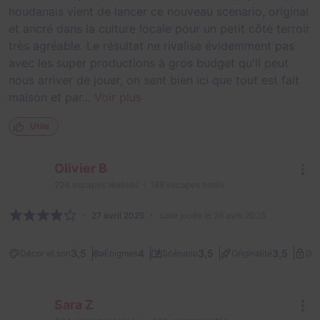
houdanais vient de lancer ce nouveau scenario, original
et ancré dans la culture locale pour un petit côté terroir
très agréable. Le résultat ne rivalise évidemment pas
avec les super productions à gros budget qu'il peut
nous arriver de jouer, on sent bien ici que tout est fait
maison et par...
Voir plus
Utile
Olivier B
224
escapes réalisés
188
escapes notés
27 avril 2025
salle jouée le 26 avril 2025
3,5
4
3,5
3,5
Décor et son
Énigmes
Scénario
Originalité
Dif
Sara Z