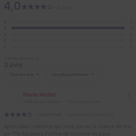
4,0
ans.
• 3 avis
5
0
4
3
3
0
2
0
1
0
Contrôle des avis
3 avis
Marie Mullet
1438
escapes réalisés
1407
escapes notés
23 avril 2025
salle jouée le 23 avril 2025
Après deux créations qui n'ont pas eu la chance de finir
sur The Escapers, l'office de tourisme du pays