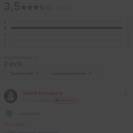
3,5
• 2 avis
5
0
4
1
3
0
2
0
1
0
Contrôle des avis
2 avis
Serial Escapers
511
salles testées
S'abonner
4 août 2020
ON A AIMÉ
- Des énigmes originales