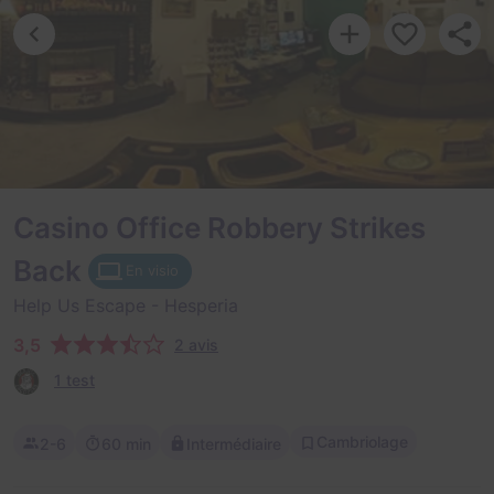
Casino Office Robbery Strikes
Back
En visio
Help Us Escape
- Hesperia
3,5
2 avis
1 test
Cambriolage
2-6
60 min
Intermédiaire