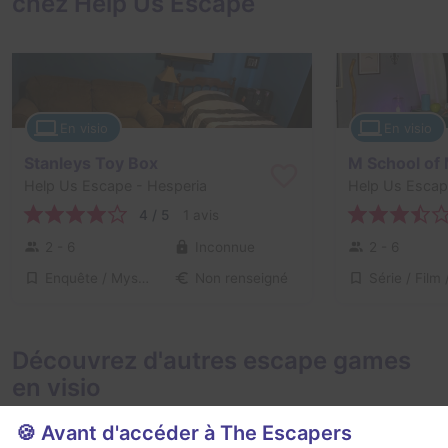
chez Help Us Escape
En visio
En visio
Stanleys Toy Box
M School of
Help Us Escape
- Hesperia
Help Us Esca
4 / 5
1 avis
2 - 6
Inconnue
2 - 6
Enquête / Mystère
Non renseigné
Découvrez d'autres escape games
en visio
🍪 Avant d'accéder à The Escapers