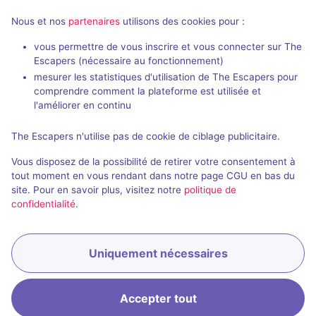
Nous et nos
partenaires
utilisons des cookies pour :
En visio
Évènemen
99 min
vous permettre de vous inscrire et vous connecter sur The
Escapers (nécessaire au fonctionnement)
Showdown
Die Menager
mesurer les statistiques d'utilisation de The Escapers pour
66 Minuten
- Neuwied
Dark Drama
comprendre comment la plateforme est utilisée et
l'améliorer en continu
5 / 5
1 avis
2 - 14
Inconnue
4 - 6
The Escapers n'utilise pas de cookie de ciblage publicitaire.
Catastrophe
28,8€ - 65€
Vous disposez de la possibilité de retirer votre consentement à
tout moment en vous rendant dans notre page CGU en bas du
site. Pour en savoir plus, visitez notre
politique de
confidentialité
.
Uniquement nécessaires
Réserver
Accepter tout