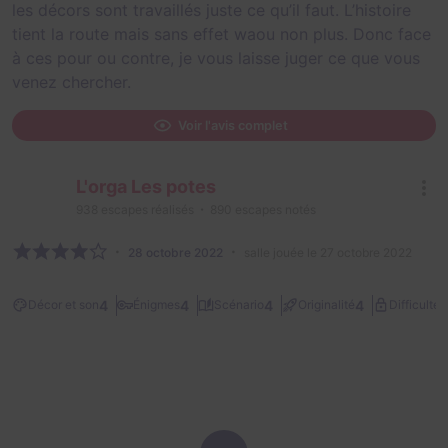
les décors sont travaillés juste ce qu’il faut. L’histoire
tient la route mais sans effet waou non plus. Donc face
à ces pour ou contre, je vous laisse juger ce que vous
venez chercher.
Voir l'avis complet
L'orga Les potes
938
escapes réalisés
890
escapes notés
28 octobre 2022
salle jouée le 27 octobre 2022
2
4
4
4
4
Décor et son
Énigmes
Scénario
Originalité
Difficulté