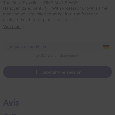
The Time Traveller - TIME AND SPACE
Hanover, 22nd century – With Professor Brown's time
machine you travelled together into the future to
analyze the state of planet Earth in 100 years. But you
are disturbed by the evil Dr. Danger and the professor
Voir plus
is kidnapped. You, his loyal helpers, are the last hope to
bring him back to set the course for the next 100 years
in the present and to save the future. Hurry before the
Langues disponibles
timeline bends too much and the way back is blocked
forever.
Signaler un changement
Ajouter une session
Avis