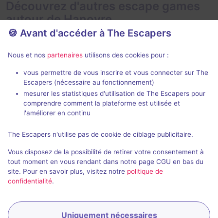
Découvrez d'autres escape games
autour de Hanovre
🍪 Avant d'accéder à The Escapers
Nous et nos
partenaires
utilisons des cookies pour :
vous permettre de vous inscrire et vous connecter sur The
75 min
Escapers (nécessaire au fonctionnement)
mesurer les statistiques d'utilisation de The Escapers pour
Magic School The Secret Mission
Minotorus L
comprendre comment la plateforme est utilisée et
ROOM
- Hanovre
The Escape R
l'améliorer en continu
4,5 / 5
1 avis
The Escapers n'utilise pas de cookie de ciblage publicitaire.
2 - 6
Inconnue
2 - 8
Vous disposez de la possibilité de retirer votre consentement à
Fantastique
Fantastique
Non renseigné
tout moment en vous rendant dans notre page CGU en bas du
site. Pour en savoir plus, visitez notre
politique de
confidentialité
.
Uniquement nécessaires