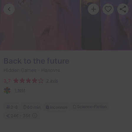
Back to the future
Hidden Games
- Hanovre
3,7
2 avis
1 test
Science-Fiction
2-6
60 min
Inconnue
24€ - 36€