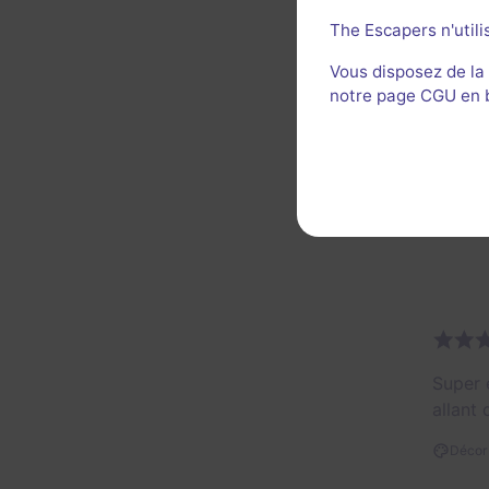
On a p
The Escapers n'utili
qu'un 
Vous disposez de la
notre page CGU en ba
Merci 
Décor 
Util
Super 
allant
Décor 