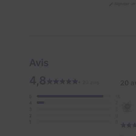
Signaler u
Avis
4,8
20 a
• 20 avis
5
18
4
2
3
0
2
0
1
0