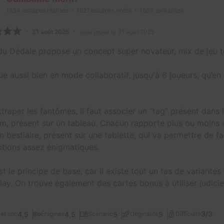
1934
escapes réalisés
1921
escapes notés
1503
avis utiles
31 août 2025
salle jouée le 31 août 2025
 du Dédale propose un concept super novateur, mix de jeu t
oue aussi bien en mode collaboratif, jusqu'à 6 joueurs, qu’e
ttraper les fantômes, il faut associer un “tag” présent dans
m, présent sur un tableau. Chacun rapporte plus ou moins de 
n bestiaire, présent sur une tablette, qui va permettre de f
ptions assez énigmatiques.
est le principe de base, car il existe tout un tas de varian
ay. On trouve également des cartes bonus à utiliser judic
3/3
4,5
4,5
5
5
et son
Énigmes
Scénario
Originalité
Difficulté