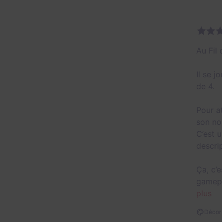
Au Fil
Il se j
de 4.
Pour a
son no
C’est u
descri
Ça, c’
gamepl
plus
Décor 