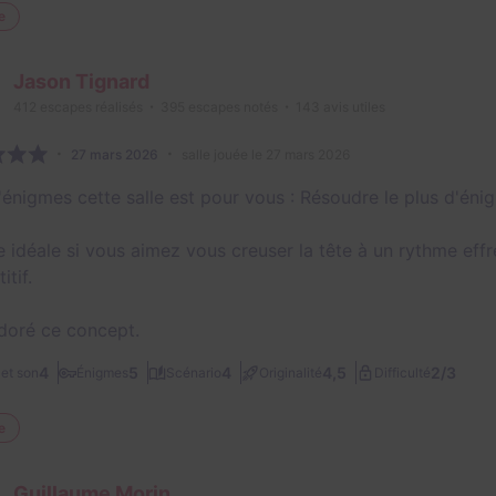
e
Jason Tignard
412
escapes réalisés
395
escapes notés
143
avis utiles
27 mars 2026
salle jouée le 27 mars 2026
'énigmes cette salle est pour vous : Résoudre le plus d'éni
le idéale si vous aimez vous creuser la tête à un rythme eff
tif.
doré ce concept.
2/3
4
5
4
4,5
et son
Énigmes
Scénario
Originalité
Difficulté
e
Guillaume Morin