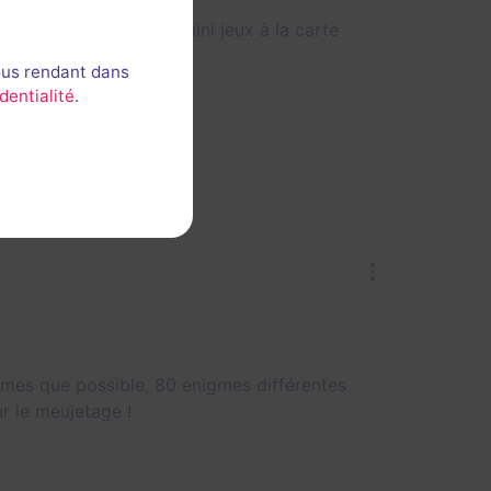
 un enchaînement de mini jeux à la carte
ous rendant dans
dentialité
.
ômes que possible, 80 enigmes différentes
r le meujetage !