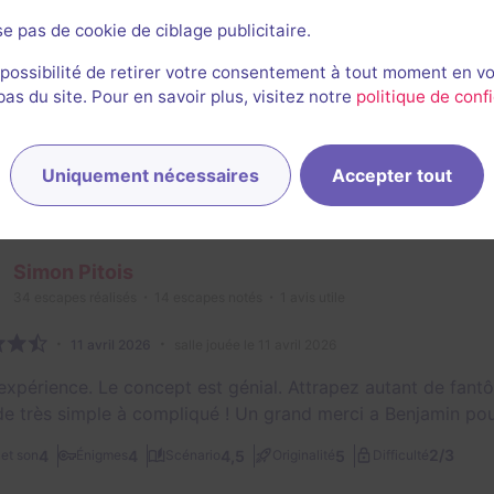
assé un bon moment, une expérience innovante qui est plus
se pas de cookie de ciblage publicitaire.
espace game.
 possibilité de retirer votre consentement à tout moment en v
s du site. Pour en savoir plus, visitez notre
politique de confi
à Lau pour son game mastering.
2/3
3,5
4,5
2,5
4
et son
Énigmes
Scénario
Originalité
Difficulté
Uniquement nécessaires
Accepter tout
e
Simon Pitois
34
escapes réalisés
14
escapes notés
1
avis utile
11 avril 2026
salle jouée le 11 avril 2026
expérience. Le concept est génial. Attrapez autant de fant
 de très simple à compliqué ! Un grand merci a Benjamin pou
2/3
4
4
4,5
5
et son
Énigmes
Scénario
Originalité
Difficulté