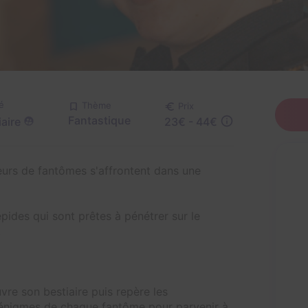
é
Thème
Prix
Fantastique
aire
23€ - 44€
seurs de fantômes s'affrontent dans une
épides qui sont prêtes à pénétrer sur le
.
re son bestiaire puis repère les
 énigmes de chaque fantôme pour parvenir à