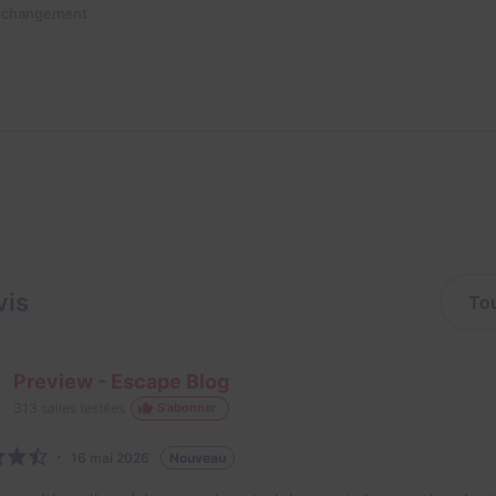
n changement
vis
Preview - Escape Blog
313
salles testées
S'abonner
16 mai 2026
Nouveau