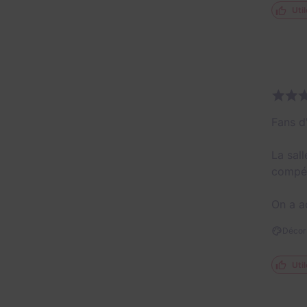
Util
Fans d
La sal
compéti
On a a
Décor 
Util