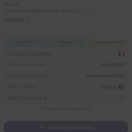
attend...
L'ennemi progresse et la ville est bombardée.
Voir plus
Quatre soldats blessés ont été transférés à l'hôpital de
siège avant d'être évacués en urgence.
Avant de partir, ils ont laissé derrière eux des
Fouille
45%
Réflexion
45%
Manipulation
10%
renseignements essentiels pour le front.
Langues disponibles
Votre mission est simple... mais urgente : retrouver les
informations laissées par les soldats et les transmettre
Date d'ouverture
Avril 2026
au commandement avant qu'il ne soit trop tard.
Date de fermeture
Novembre 2026
Le destin de Charlemont et de toute la ligne de défense
Âge minimum
14 ans
pourrait dépendre de vous.
Salle climatisée ❄️
Signaler un changement
Ajouter une session