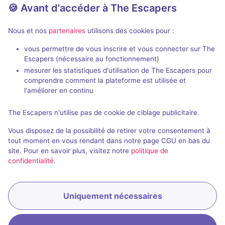
🍪 Avant d'accéder à The Escapers
Nous et nos
partenaires
utilisons des cookies pour :
En extérieur
2 h
vous permettre de vous inscrire et vous connecter sur The
Escapers (nécessaire au fonctionnement)
La Disparition
Contaminati
mesurer les statistiques d'utilisation de The Escapers pour
Alta Game
- Po
Eskap
comprendre comment la plateforme est utilisée et
4,3 / 5
33 avis
l'améliorer en continu
2 - 6
2 - 6
× 4
Pour débuter
The Escapers n'utilise pas de cookie de ciblage publicitaire.
équipes
Vous disposez de la possibilité de retirer votre consentement à
Enquête / Mystère
9,9€ - 14,9€
tout moment en vous rendant dans notre page CGU en bas du
site. Pour en savoir plus, visitez notre
politique de
confidentialité
.
Uniquement nécessaires