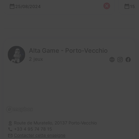
25/08/2024
15/
Alta Game - Porto-Vecchio
2 jeux
Route de Muratello,
20137 Porto-Vecchio
+33 4 95 74 78 15
Contacter cette enseigne