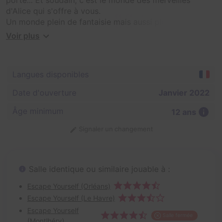
d'Alice qui s'offre à vous.
Un monde plein de fantaisie mais aussi plein de malice !
Voir plus
Pour revenir à la réalité, il faudra déjouer les pièges de
la reine de cœur, et ce ne sera pas chose aisée !
Langues disponibles
Date d'ouverture
Janvier 2022
Âge minimum
12 ans
Signaler un changement
Salle identique ou similaire jouable à :
Escape Yourself (Orléans)
Escape Yourself (Le Havre)
Escape Yourself
Salle fermée
(Montlhéry)