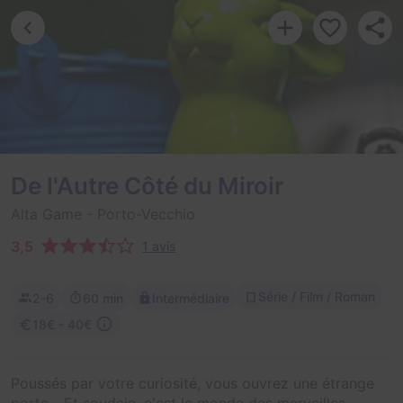
De l'Autre Côté du Miroir
Alta Game
- Porto-Vecchio
3,5
1 avis
Série / Film / Roman
2-6
60 min
Intermédiaire
18€ - 40€
Poussés par votre curiosité, vous ouvrez une étrange
porte... Et soudain, c'est le monde des merveilles