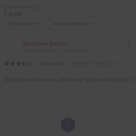
Contrôle des avis
1 avis
Benjamin Sarzier
80
escapes réalisés
8
escapes notés
23 juillet 2024
salle jouée le 22 juillet 2024
2
3
3
2
4
Décor et son
Énigmes
Scénario
Originalité
Difficulté
1