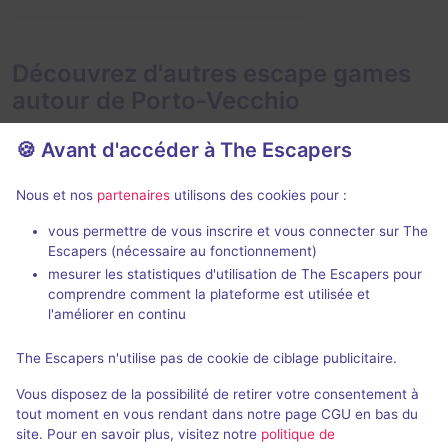
Découvrez d'autres escape games
autour de Porto-Vecchio
🍪 Avant d'accéder à The Escapers
Nous et nos
partenaires
utilisons des cookies pour :
En extérieur
2 h
vous permettre de vous inscrire et vous connecter sur The
Escapers (nécessaire au fonctionnement)
La Disparition
mesurer les statistiques d'utilisation de The Escapers pour
Eskap
comprendre comment la plateforme est utilisée et
4,3 / 5
33 avis
l'améliorer en continu
2 - 6
× 4
Pour débuter
The Escapers n'utilise pas de cookie de ciblage publicitaire.
équipes
Vous disposez de la possibilité de retirer votre consentement à
Enquête / Mystère
9,9€ - 14,9€
tout moment en vous rendant dans notre page CGU en bas du
site. Pour en savoir plus, visitez notre
politique de