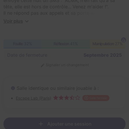
envoyé cette nuit un SMS : "ALMA, n'en fait qu'à sa
tête, elle est hors de contrôle... Venez m'aider !".
Il ne répond pas aux appels et sa porte est fermée de
l'intérieur. Mais qui est cette fameuse ALMA ? Personne
Voir plus
n'a jamais vu Sam accompagné...
Dans son studio d'étudiant, il n'y a pas grand chose, à
part des ordinateurs, une cuisine défraîchie et son
Fouille
32%
Réflexion
41%
Manipulation
27%
atelier de bricolage... Sam nous aurait-il caché quelque
chose ?
Date de fermeture
Septembre 2025
Aidez-le ! Pénétrez chez lui avec la complicité du
gardien de l'immeuble, pour comprendre ce qu'il se
Signaler un changement
passe derrière cette porte...
Salle identique ou similaire jouable à :
Escape Lab (Paris)
Salle fermée
Ajouter une session