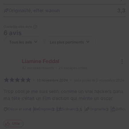
3,3
Originalité, effet waouh
Contrôle des avis
6 avis
Liamine Feddal
42
escapes réalisés
24
escapes notés
12 novembre 2024
salle jouée le 2 novembre 2024
Trop cool je me suis senti comme un vrai hackers dans
ma tête c’était un film d’action qui mérite un oscar
4
3
3,5
3
Décor et son
Énigmes
Scénario
Originalité
Difficult
Utile