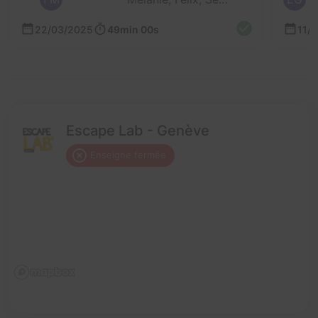
22/03/2025
49min 00s
11/
Escape Lab - Genève
Enseigne fermée