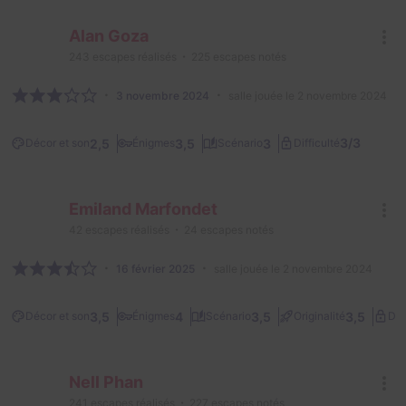
Alan Goza
243
escapes réalisés
225
escapes notés
3 novembre 2024
salle jouée le 2 novembre 2024
3/3
2,5
3,5
3
Décor et son
Énigmes
Scénario
Difficulté
Emiland Marfondet
42
escapes réalisés
24
escapes notés
16 février 2025
salle jouée le 2 novembre 2024
3,5
4
3,5
3,5
Décor et son
Énigmes
Scénario
Originalité
Dif
Nell Phan
241
escapes réalisés
227
escapes notés