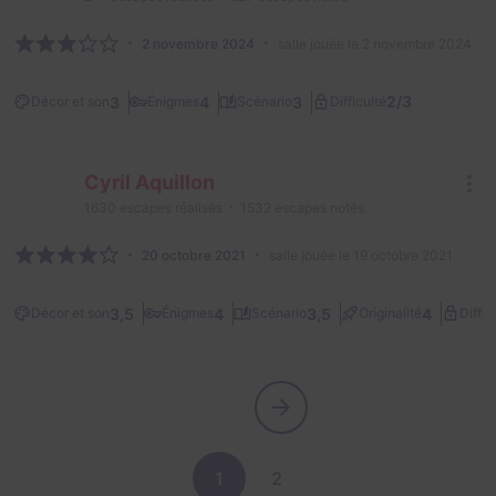
2 novembre 2024
salle jouée le 2 novembre 2024
2/3
3
4
3
Décor et son
Énigmes
Scénario
Difficulté
Cyril Aquillon
1630
escapes réalisés
1532
escapes notés
20 octobre 2021
salle jouée le 19 octobre 2021
3,5
4
3,5
4
Décor et son
Énigmes
Scénario
Originalité
Diffic
1
2