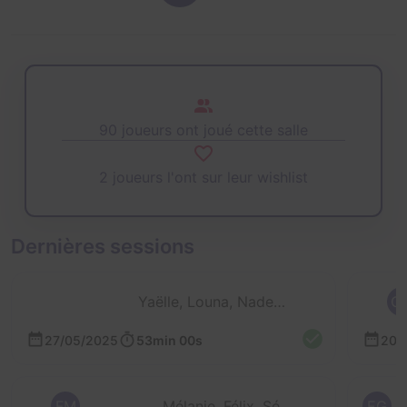
90 joueurs ont joué cette salle
2 joueurs l'ont sur leur wishlist
Dernières sessions
Yaëlle, Louna, Nadege, Sandrine et 8 autres
O
27/05/2025
53min 00s
20/
FM
Mélanie, Félix, Séverine, Leonora et Nico
EG