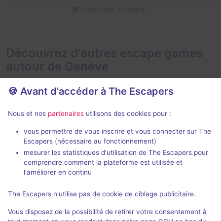
C'est votre enseigne ?
Découvrez d'autres escape games
autour de Genève
🍪 Avant d'accéder à The Escapers
Nous et nos
partenaires
utilisons des cookies pour :
90 min
vous permettre de vous inscrire et vous connecter sur The
Escapers (nécessaire au fonctionnement)
Le Jardin de Madame Suzette
L'Héritage de
mesurer les statistiques d'utilisation de The Escapers pour
Trip Trap Escape
- Genève
Trip Trap Esca
comprendre comment la plateforme est utilisée et
4,8 / 5
97 avis
l'améliorer en continu
2 - 6
Intermédiaire
2 - 5
The Escapers n'utilise pas de cookie de ciblage publicitaire.
38,3CHF -
Enquête / Mystère
Vous disposez de la possibilité de retirer votre consentement à
130CHF