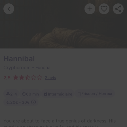
Hannibal
Crypticroom
- Funchal
2,5
2 avis
Frisson / Horreur
2-4
60 min
Intermédiaire
20€ - 30€
You are about to face a true genius of darkness. His
mind is as sharp as his knife, and his taste is