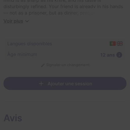
disturbingly refined. Your friend is already in his hands
— not as a prisoner, but as dinner, prepared by his own
rules.
Voir plus
You have only 60 minutes to solve the twisted puzzles,
rescue your teammate, and escape alive. But beware:
Hannibal is always watching, and every mistake could
Langues disponibles
be your last.
Âge minimum
12 ans
Signaler un changement
Ajouter une session
Avis