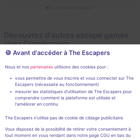
C'est votre enseigne ?
Découvrez d'autres escape games
chez Crypticroom
🍪 Avant d'accéder à The Escapers
Nous et nos
partenaires
utilisons des cookies pour :
vous permettre de vous inscrire et vous connecter sur The
Escapers (nécessaire au fonctionnement)
mesurer les statistiques d'utilisation de The Escapers pour
Prison
Insane hospi
comprendre comment la plateforme est utilisée et
Crypticroom
- Funchal
Crypticroom
- 
l'améliorer en continu
3,3 / 5
3 avis
The Escapers n'utilise pas de cookie de ciblage publicitaire.
2 - 5
Inconnue
2 - 5
Vous disposez de la possibilité de retirer votre consentement à
Évasion
20€ - 30€
tout moment en vous rendant dans notre page CGU en bas du