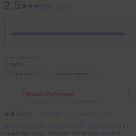
2,5
• 2 avis
5
0
4
0
3
2
2
0
1
0
Contrôle des avis
2 avis
Mathieu Perrenoud
1887
escapes réalisés
275
escapes notés
23 juin 2026
salle jouée le 20 juin 2026
Bon.. j'ai passé 27 minutes enchaîné dans 1m3, à (mal)
classer des dates, mais sans mes erreurs, on aurait