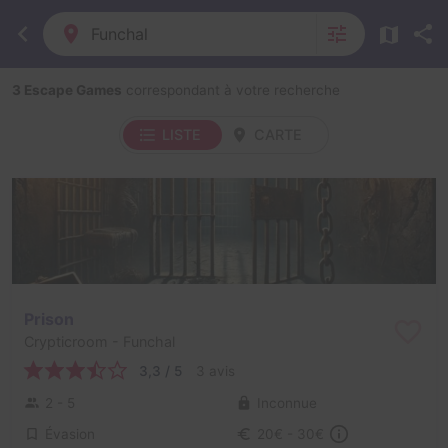
Funchal
3 Escape Games
correspondant à votre recherche
LISTE
CARTE
Prison
Crypticroom
- Funchal
3,3 / 5
3 avis
2 - 5
Inconnue
Évasion
20€ - 30€