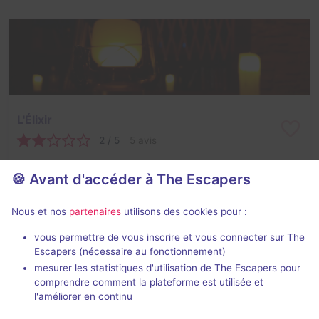
L'Élixir
2 / 5
5 avis
3 - 6
Intermédiaire
🍪 Avant d'accéder à The Escapers
Cambriolage
20€ - 30€
Nous et nos
partenaires
utilisons des cookies pour :
Salles fermées de Prizoners
vous permettre de vous inscrire et vous connecter sur The
Escapers (nécessaire au fonctionnement)
mesurer les statistiques d'utilisation de The Escapers pour
comprendre comment la plateforme est utilisée et
l'améliorer en continu