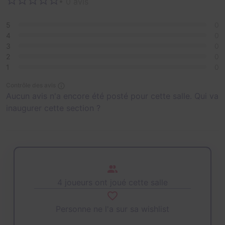
• 0 avis
5
0
4
0
3
0
2
0
1
0
Contrôle des avis
Aucun avis n'a encore été posté pour cette salle. Qui va
inaugurer cette section ?
4 joueurs ont joué cette salle
Personne ne l'a sur sa wishlist