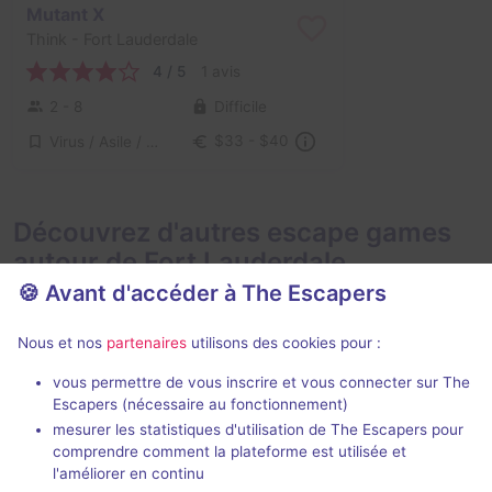
Mutant X
Think
- Fort Lauderdale
4 / 5
1 avis
2 - 8
Difficile
Virus / Asile / Hôpital
$33 - $40
Découvrez d'autres escape games
autour de Fort Lauderdale
🍪 Avant d'accéder à The Escapers
Nous et nos
partenaires
utilisons des cookies pour :
vous permettre de vous inscrire et vous connecter sur The
Escapers (nécessaire au fonctionnement)
mesurer les statistiques d'utilisation de The Escapers pour
Operation Saving Hollywood
comprendre comment la plateforme est utilisée et
Box Room
- Hollywood
l'améliorer en continu