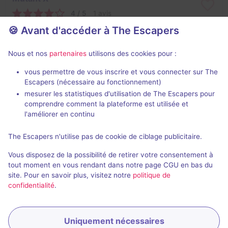
4 / 5
1 avis
🍪 Avant d'accéder à The Escapers
2 - 8
Difficile
Virus / Asile / Hôpital
$33 - $40
Nous et nos
partenaires
utilisons des cookies pour :
vous permettre de vous inscrire et vous connecter sur The
Escapers (nécessaire au fonctionnement)
mesurer les statistiques d'utilisation de The Escapers pour
comprendre comment la plateforme est utilisée et
l'améliorer en continu
The Escapers n'utilise pas de cookie de ciblage publicitaire.
The Dollhouse
Vous disposez de la possibilité de retirer votre consentement à
Aucun avis
tout moment en vous rendant dans notre page CGU en bas du
site. Pour en savoir plus, visitez notre
politique de
2 - 8
Intermédiaire
confidentialité
.
Frisson / Horreur
$33 - $40
Uniquement nécessaires