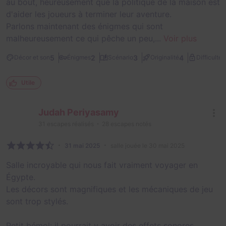
au bout, heureusement que la politique de la maison est
d'aider les joueurs à terminer leur aventure.
Parlons maintenant des énigmes qui sont
malheureusement ce qui pêche un peu,...
Voir plus
2
5
2
3
4
Décor et son
Énigmes
Scénario
Originalité
Difficulté
Utile
Judah Periyasamy
31
escapes réalisés
28
escapes notés
31 mai 2025
salle jouée le 30 mai 2025
Salle incroyable qui nous fait vraiment voyager en
Égypte.
Les décors sont magnifiques et les mécaniques de jeu
sont trop stylés.
Petit bémol: il pourrait y avoir des effets sonores