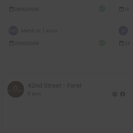
28/02/2026
12/
MB
Mehdi et 1 autre
JP
22/02/2026
23/
42nd Street - Forel
6 jeux