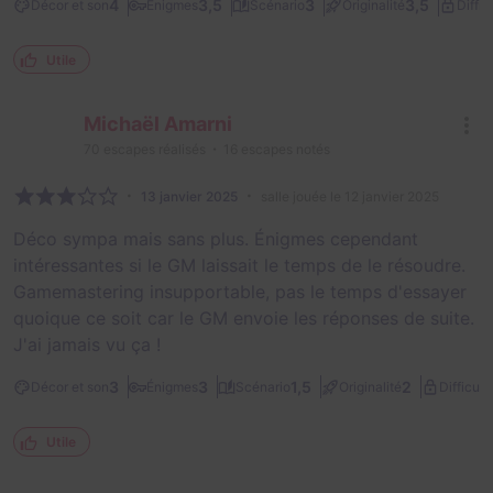
4
3,5
3
3,5
Décor et son
Énigmes
Scénario
Originalité
Diffic
Utile
Michaël Amarni
70
escapes réalisés
16
escapes notés
13 janvier 2025
salle jouée le 12 janvier 2025
Déco sympa mais sans plus. Énigmes cependant
intéressantes si le GM laissait le temps de le résoudre.
Gamemastering insupportable, pas le temps d'essayer
quoique ce soit car le GM envoie les réponses de suite.
J'ai jamais vu ça !
3
3
1,5
2
Décor et son
Énigmes
Scénario
Originalité
Difficult
Utile