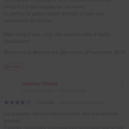
lorsqu’il y’a des trappes qui s’ouvrent.
Et parfois le game master donnait un peu trop
rapidement les indices.
Mais malgré cela, c’est une superbe salle à tester
absolument
5
4,5
4
4,5
Décor et son
Énigmes
Scénario
Originalité
Diffic
Utile
Jeremy Grand
22
escapes réalisés
19
escapes notés
1 juin 2025
salle jouée le 30 mai 2025
De superbes décors très immersifs, des mécanismes
sympas.
Énigmes cependant intéressantes dommage que le GM