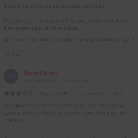
laissait pas le temps de résoudre certaines.
Des fois le son n'était pas très fort, ou en avait du mal
a entendre dans certaine pièces.
3,5
4
3
3,5
Décor et son
Énigmes
Scénario
Originalité
Diffic
Utile
Stella Fahrni
SF
66
escapes réalisés
7
escapes notés
30 janvier 2025
salle jouée le 27 janvier 2025
De superbes décors très immersifs, des mecanismes
sympas mais quelques enigmes un peu tirées par les
cheveux
..