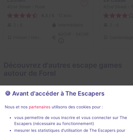
42nd Street
- Forel
42nd Street
- F
4,3 / 5
12 avis
2 - 6
Intermédiaire
2 - 6
40CHF - 54CHF
Frisson / Horreur
Cambriolag
Découvrez d'autres escape games
autour de Forel
🍪 Avant d'accéder à The Escapers
Nous et nos
partenaires
utilisons des cookies pour :
vous permettre de vous inscrire et vous connecter sur The
Capitaine Crochet, la poudre magique de Clochette
Icecorp et l
Escapers (nécessaire au fonctionnement)
Escape Game Fantasia
-
Get Out
- Veve
mesurer les statistiques d'utilisation de The Escapers pour
Cossonay