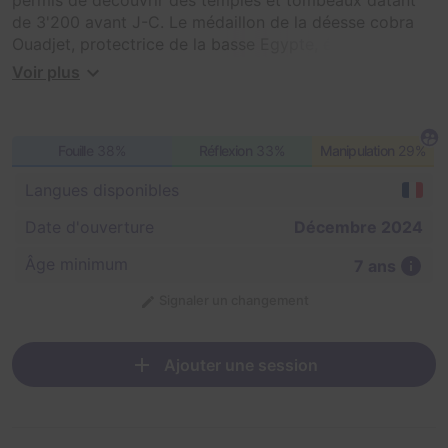
de 3'200 avant J-C. Le médaillon de la déesse cobra
Ouadjet, protectrice de la basse Egypte, était l'objet le
plus convoité. Une légende raconte que toute personne
Voir plus
souhaitant s'en emparer aurait perdu son esprit à
jamais.
Fouille
38%
Réflexion
33%
Manipulation
29%
Langues disponibles
Date d'ouverture
Décembre 2024
Âge minimum
7 ans
Signaler un changement
Ajouter une session