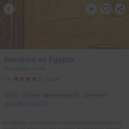
Aventure en Égypte
42nd Street
- Forel
3,9
12 avis
Aventure
2-6
60 min
Intermédiaire
40CHF - 54CHF
En Egypte, de nombreuses fouilles archéologiques ont
permis de découvrir des temples et tombeaux datant