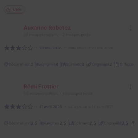
Utile
Auxanne Rebetez
36
escapes réalisés
2
escapes notés
23 mai 2026
salle jouée le 23 mai 2026
3
2
4
3
2
Décor et son
Énigmes
Scénario
Originalité
Difficulté
Rémi Frottier
30
escapes réalisés
16
escapes notés
11 avril 2026
salle jouée le 11 avril 2026
3,5
2,5
2,5
3,5
Décor et son
Énigmes
Scénario
Originalité
D