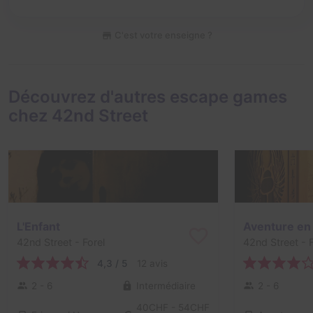
C'est votre enseigne ?
Découvrez d'autres escape games
chez 42nd Street
L'Enfant
Aventure en
42nd Street
- Forel
42nd Street
- F
4,3 / 5
12 avis
2 - 6
Intermédiaire
2 - 6
40CHF - 54CHF