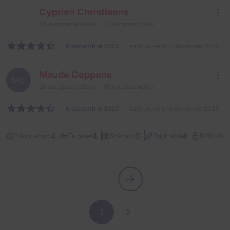
Cyprien Christiaens
24
escapes réalisés
18
escapes notés
6 décembre 2025
salle jouée le 6 décembre 2025
Maude Coppens
MC
26
escapes réalisés
15
escapes notés
6 décembre 2025
salle jouée le 6 décembre 2025
2
4
4
5
4
Décor et son
Énigmes
Scénario
Originalité
Difficulté
1
2