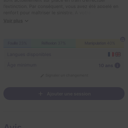
l’extinction. Par conséquent, vous avez été appelé en
renfort pour maîtriser le sinistre. A votre arrivée en
caserne, cette dernière est déserte. Vous allez devoir
Voir plus
trouver un moyen de rejoindre vos collègues. En effet,
un animal manque à l’appel. Donc, il s’agit de faire au
plus vite ! Vous avez 60 minutes.
Fouille
23%
Réflexion
37%
Manipulation
40%
Langues disponibles
Âge minimum
10 ans
Signaler un changement
Ajouter une session
Avis