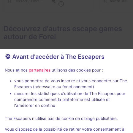
Frisson / Horreur
Aventure
Découvrez d'autres escape games
autour de Forel
🍪 Avant d'accéder à The Escapers
Nous et nos
partenaires
utilisons des cookies pour :
vous permettre de vous inscrire et vous connecter sur The
Icecorp et les Super-héros
Escapers (nécessaire au fonctionnement)
Get Out
- Vevey
Escape Game 
mesurer les statistiques d'utilisation de The Escapers pour
Cossonay
4,4 / 5
53 avis
comprendre comment la plateforme est utilisée et
l'améliorer en continu
2 - 8
Intermédiaire
2 - 6
31CHF - 55CHF
The Escapers n'utilise pas de cookie de ciblage publicitaire.
Fantastique
Vous disposez de la possibilité de retirer votre consentement à