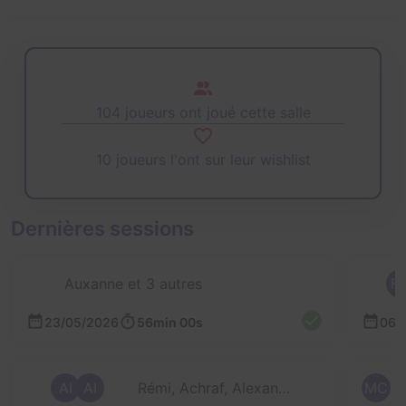
104 joueurs ont joué cette salle
10 joueurs l'ont sur leur wishlist
Dernières sessions
Auxanne et 3 autres
F
23/05/2026
56min 00s
06/
AI
AI
Rémi, Achraf, Alexandra, Valery et 1 autre
MC