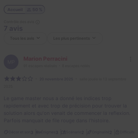
Accueil
50 %
Contrôle des avis
7 avis
Marion Perracini
MP
91
escapes réalisés
8
escapes notés
20 novembre 2025
salle jouée le 13 septembre
2025
Le game master nous a donné les indices trop
rapidement et avec trop de précision pour trouver la
solution alors qu'on venait de commencer la reflexion.
Parfois manquait de file rouge dans l'histoire.
2
3
3
2
2
Décor et son
Énigmes
Scénario
Originalité
Difficulté