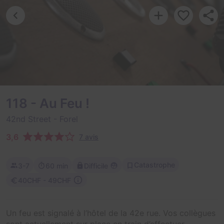
118 - Au Feu !
42nd Street
- Forel
3,6
7 avis
Catastrophe
3-7
60 min
Difficile
40CHF - 49CHF
Un feu est signalé à l’hôtel de la 42e rue. Vos collègues
sont actuellement sur place en train d’effectuer