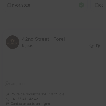
11/04/2026
06/
42nd Street - Forel
6 jeux
Route de l’Industrie 15B,
1072 Forel
+41 76 411 42 42
Contacter cette enseigne