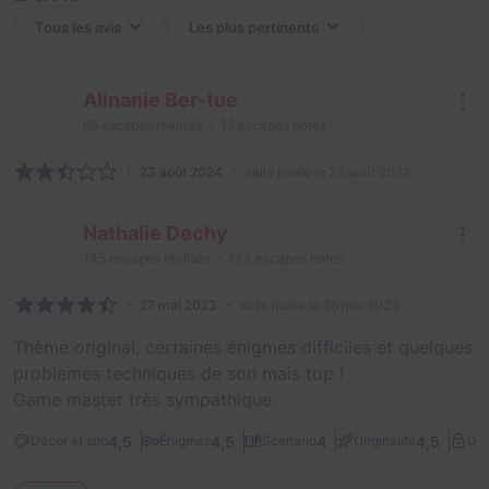
Alinanie Ber-tue
69
escapes réalisés
12
escapes notés
23 août 2024
salle jouée le 23 août 2024
Nathalie Dechy
145
escapes réalisés
133
escapes notés
27 mai 2023
salle jouée le 26 mai 2023
Thème original, certaines énigmes difficiles et quelques
problèmes techniques de son mais top !
Game master très sympathique.
4,5
4,5
4
4,5
Décor et son
Énigmes
Scénario
Originalité
Dif