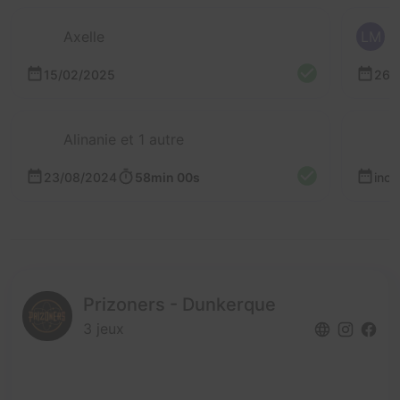
Axelle
LM
15/02/2025
26/
Alinanie et 1 autre
23/08/2024
58min 00s
inc
Prizoners - Dunkerque
3 jeux