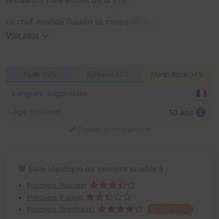
restaurant trois étoiles de la ville.
Le chef Aristide Gaudin se coupe sévèrement la main et
doit partir aux urgences, le jour même où un
Voir plus
impitoyable critique culinaire débarque à l'improviste.
C'en est fini du Châtaignier !
Fouille
33%
Réflexion
33%
Manipulation
34%
Vous êtes propulsés dans les cuisines du Chef Gaudin
Langues disponibles
pour accueillir le critique dans les meilleures conditions
possibles et sauver le Châtaignier ! Serez-vous à la
Âge minimum
10 ans
hauteur ?
Signaler un changement
Salle identique ou similaire jouable à :
Prizoners (Nantes)
Prizoners (Fréjus)
Prizoners (Bordeaux)
Salle fermée