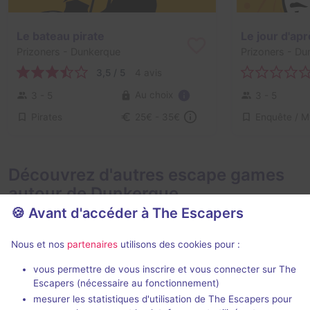
Le bateau pirate
Le jour d'ap
Prizoners
- Dunkerque
Prizoners
- Du
3,5 / 5
4 avis
Au choix
3 - 5
3 - 5
Pirates
25€ - 35€
Découvrez d'autres escape games
autour de Dunkerque
🍪 Avant d'accéder à The Escapers
Nous et nos
partenaires
utilisons des cookies pour :
vous permettre de vous inscrire et vous connecter sur The
Escapers (nécessaire au fonctionnement)
mesurer les statistiques d'utilisation de The Escapers pour
La Chambre des Mystères
Paranoïa