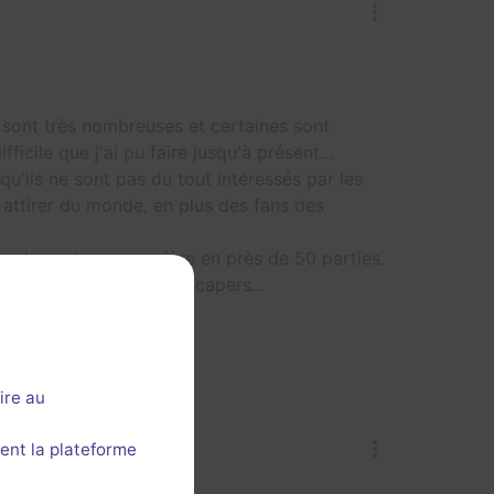
 sont très nombreuses et certaines sont
ficile que j'ai pu faire jusqu'à présent...
 qu'ils ne sont pas du tout intéressés par les
r attirer du monde, en plus des fans des
mplement une première en près de 50 parties.
n'est prévu pour les escapers...
ire au
ent la plateforme