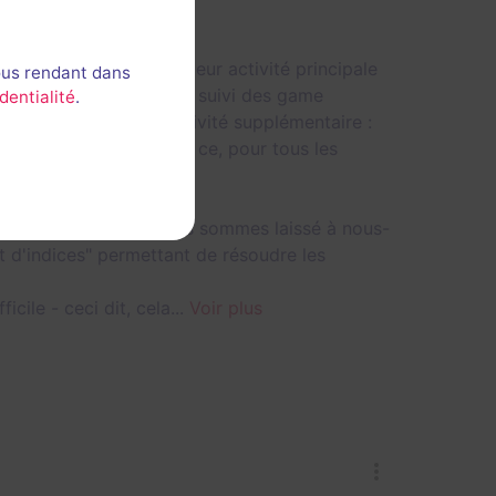
 ne s'agit donc pas de leur activité principale
ous rendant dans
attitude, l'intérêt et le suivi des game
dentialité
.
llée pour offrir une activité supplémentaire :
ur accéder à la salle, et ce, pour tous les
trer dans la salle, nous sommes laissé à nous-
t d'indices" permettant de résoudre les
cile - ceci dit, cela...
Voir plus