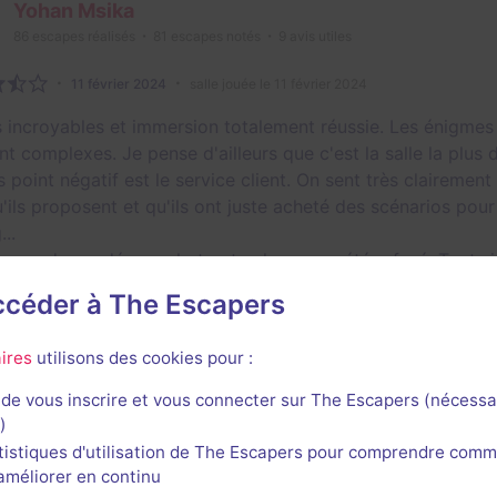
Yohan Msika
86
escapes réalisés
81
escapes notés
9
avis utiles
11 février 2024
salle jouée le 11 février 2024
 incroyables et immersion totalement réussie. Les énigmes
t complexes. Je pense d'ailleurs que c'est la salle la plus dif
 point négatif est le service client. On sent très clairement
u'ils proposent et qu'ils ont juste acheté des scénarios pou
...
vons demandé une photo et cela nous a été refusé. Tout si
 nous avons dû jouer avec nos manteaux car aucun vestiaire 
accéder à The Escapers
3/3
5
3,5
3,5
3
et son
Énigmes
Scénario
Originalité
Difficulté
ires
utilisons des cookies pour :
e
de vous inscrire et vous connecter sur The Escapers (nécessa
)
Dimitri Kurc
tistiques d'utilisation de The Escapers pour comprendre comm
l'améliorer en continu
82
escapes réalisés
20
escapes notés
2
avis utiles