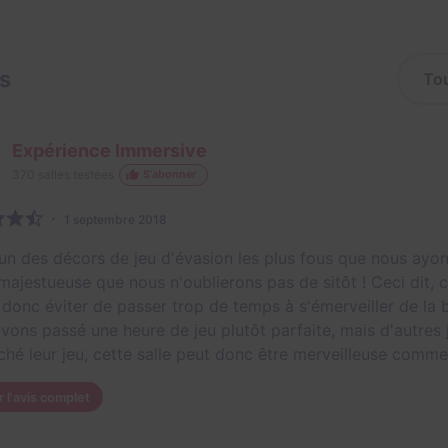
is
Expérience Immersive
370
salles testées
S'abonner
1 septembre 2018
l'un des décors de jeu d'évasion les plus fous que nous ayons
majestueuse que nous n'oublierons pas de sitôt ! Ceci dit, 
 donc éviter de passer trop de temps à s'émerveiller de la 
vons passé une heure de jeu plutôt parfaite, mais d'autres
ché leur jeu, cette salle peut donc être merveilleuse comme t
r l'avis complet