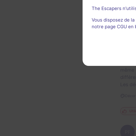
The Escapers n'utili
Action5
Vous disposez de la
et cela
notre page CGU en ba
masters
l'inscr
joueurs
Après 
même s
différe
Les déc
Décor 
Util
PF