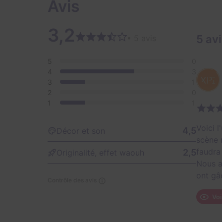
Avis
3,2
5 av
• 5 avis
5
0
4
3
3
1
2
0
1
1
Voici 
4,5
Décor et son
scène 
faudra
2,5
Originalité, effet waouh
Nous a
ont gâ
Contrôle des avis
Voi