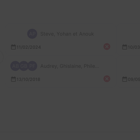
AP
Steve, Yohan et Anouk
11/02/2024
10/0
AB
GB
PF
Audrey, Ghislaine, Phileas et 2 autres
13/10/2018
09/0