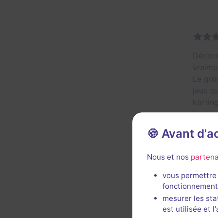
Décors
vraimen
Le gros
jeux q
karting
Nous a
Enfin,
🍪 Avant d'
Décor 
Nous et nos
partena
Util
vous permettre 
fonctionnement
mesurer les sta
est utilisée et 