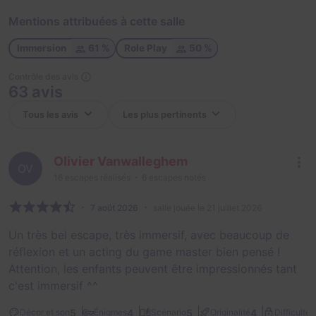
Mentions attribuées à cette salle
Immersion
61 %
Role Play
50 %
Contrôle des avis
63 avis
Olivier Vanwalleghem
OV
16
escapes réalisés
6
escapes notés
7 août 2026
salle jouée le 21 juillet 2026
Un très bel escape, très immersif, avec beaucoup de
réflexion et un acting du game master bien pensé !
Attention, les enfants peuvent être impressionnés tant
c'est immersif ^^
2
5
4
5
4
Décor et son
Énigmes
Scénario
Originalité
Difficulté