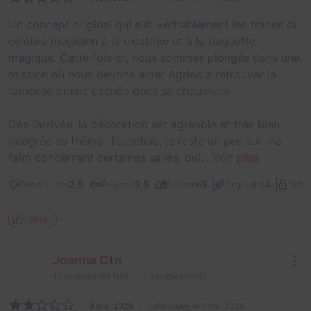
Un concept original qui suit véritablement les traces du
célèbre magicien à la cicatrice et à la baguette
magique. Cette fois-ci, nous sommes plongés dans une
mission où nous devons aider Agrios à retrouver la
fameuse plume cachée dans sa chaumière.
Dès l’arrivée, la décoration est agréable et très bien
intégrée au thème. Toutefois, je reste un peu sur ma
faim concernant certaines salles, qui...
Voir plus
2,5
3,5
5
4
Décor et son
Énigmes
Scénario
Originalité
Diffic
Utile
Joanna Ctn
17
escapes réalisés
11
escapes notés
9 mai 2026
salle jouée le 8 mai 2026