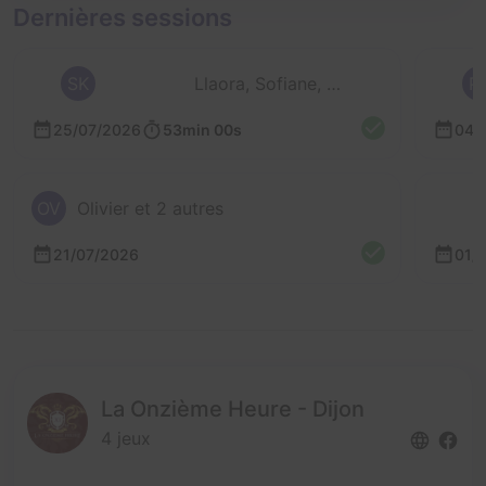
Dernières sessions
SK
Llaora, Sofiane, Sonia, Raphael et Duc-Mân
P
25/07/2026
53min 00s
04/
OV
Olivier et 2 autres
21/07/2026
01/
La Onzième Heure - Dijon
4 jeux