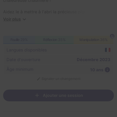
chaleureuse chaumière !
Aidez le à mettre à l'abri la précieuse plume du
Coquatrix qui permettrait à Amizeras, le Mage Noir, de
Voir plus
revenir en force.
Sauvez le monde de la magie !
Fouille
29%
Réflexion
35%
Manipulation
36%
Langues disponibles
Date d'ouverture
Décembre 2023
Âge minimum
10 ans
Signaler un changement
Ajouter une session