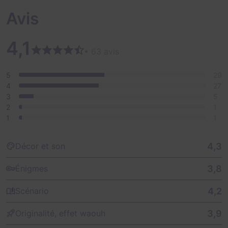
Avis
4,1
• 63 avis
5
29
4
27
3
5
2
1
1
1
4,3
Décor et son
3,8
Énigmes
4,2
Scénario
3,9
Originalité, effet waouh