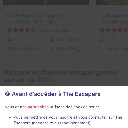
Les Reliques du Mage Noir
La Banque d
La Onzième Heure
- Dijon
La Onzième He
4,1 / 5
78 avis
2 - 7
Intermédiaire
2 - 6
Fantastique, Série / Film / Roman
24€ - 38€
Découvrez d'autres escape games
autour de Dijon
🍪 Avant d'accéder à The Escapers
Nous et nos
partenaires
utilisons des cookies pour :
Jeu immersif
16 h 30 min
vous permettre de vous inscrire et vous connecter sur The
Escapers (nécessaire au fonctionnement)
Le Manoir de la Douzième Heure (format nuit)
Monuments