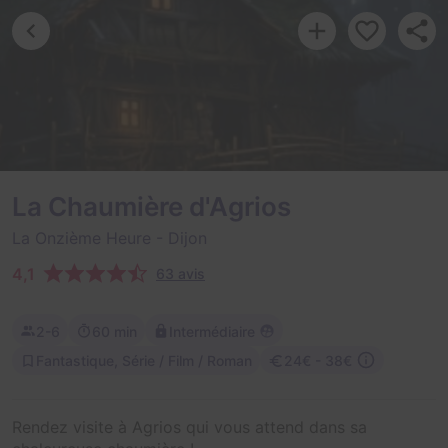
La Chaumière d'Agrios
La Onzième Heure
- Dijon
4,1
63 avis
2-6
60 min
Intermédiaire
Fantastique, Série / Film / Roman
24€ - 38€
Rendez visite à Agrios qui vous attend dans sa