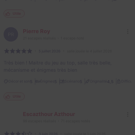
Utile
Pierre Roy
PR
21
escapes réalisés
1
escape noté
5 juillet 2026
salle jouée le 4 juillet 2026
Très bien ! Maitre du jeu au top, salle très belle,
mécanisme et énigmes très bien
5
5
5
4,5
Décor et son
Énigmes
Scénario
Originalité
Difficult
Utile
Escazthour Azthour
99
escapes réalisés
71
escapes notés
3 juin 2026
salle jouée le 1 juin 2026