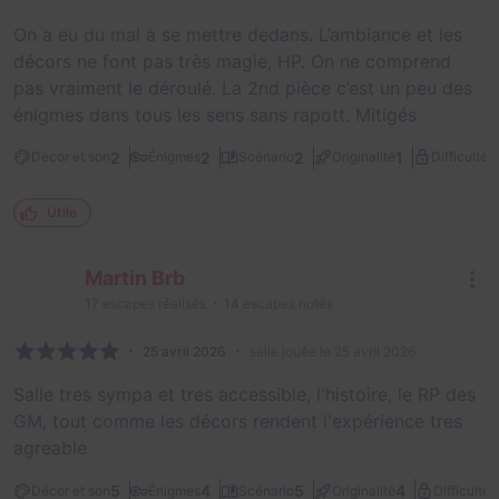
On a eu du mal à se mettre dedans. L’ambiance et les
décors ne font pas très magie, HP. On ne comprend
pas vraiment le déroulé. La 2nd pièce c’est un peu des
énigmes dans tous les sens sans rapott. Mitigés
3
2
2
2
1
Décor et son
Énigmes
Scénario
Originalité
Difficulté
Utile
Martin Brb
17
escapes réalisés
14
escapes notés
25 avril 2026
salle jouée le 25 avril 2026
Salle tres sympa et tres accessible, l'histoire, le RP des
GM, tout comme les décors rendent l'expérience tres
agreable
1
5
4
5
4
Décor et son
Énigmes
Scénario
Originalité
Difficulté