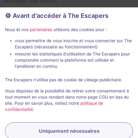
autour de Delft
🍪 Avant d'accéder à The Escapers
Nous et nos
partenaires
utilisons des cookies pour :
Jeu immer
vous permettre de vous inscrire et vous connecter sur The
Escapers (nécessaire au fonctionnement)
Freak Show
Into the Dar
mesurer les statistiques d'utilisation de The Escapers pour
Dark Park
- Zoetermeer
Dark Park
- Zo
comprendre comment la plateforme est utilisée et
4,4 / 5
23 avis
l'améliorer en continu
2 - 6
Intermédiaire
2 - 6
The Escapers n'utilise pas de cookie de ciblage publicitaire.
Frisson / Horreur
24,2€ - 66€
Vous disposez de la possibilité de retirer votre consentement à
tout moment en vous rendant dans notre page CGU en bas du
site. Pour en savoir plus, visitez notre
politique de
confidentialité
.
Uniquement nécessaires
Réserver