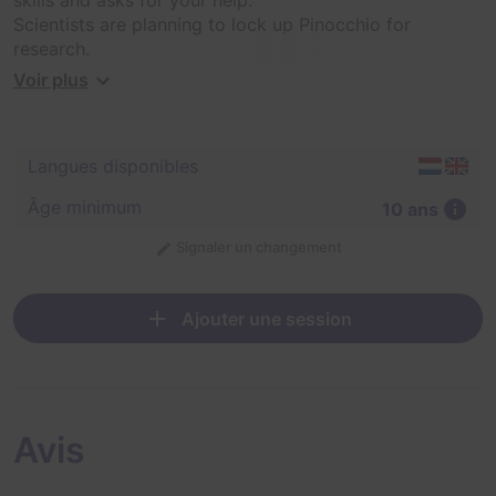
Scientists are planning to lock up Pinocchio for
research.
We all know the horrifying stories of Area 51. Gepetto is
Voir plus
scared to death by this idea and wants to prevent it.
He has found a safe place to hide Pinocchio, only he
can't find Pinocchio to take him there.
Langues disponibles
Can you help Gepetto find Pinocchio before the
scientists arrive?
Âge minimum
10 ans
Signaler un changement
Ajouter une session
Avis