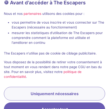
🍪 Avant d'accéder à The Escapers
Aucun avis
2 - 8
Inconnue
Nous et nos
partenaires
utilisons des cookies pour :
Fantastique, Aventure
vous permettre de vous inscrire et vous connecter sur The
Escapers (nécessaire au fonctionnement)
mesurer les statistiques d'utilisation de The Escapers pour
comprendre comment la plateforme est utilisée et
l'améliorer en continu
The Escapers n'utilise pas de cookie de ciblage publicitaire.
Évènement passé
Vous disposez de la possibilité de retirer votre consentement à
Santa's Secret
tout moment en vous rendant dans notre page CGU en bas du
site. Pour en savoir plus, visitez notre
politique de
Aucun avis
confidentialité
.
2 - 6
Inconnue
Fantastique
Uniquement nécessaires