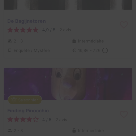
De Bagijnetoren
4,9 / 5
2 avis
2 - 8
Intermédiaire
Enquête / Mystère
16,8€ - 72€
Saisonnier
Finding Pinocchio
4 / 5
2 avis
2 - 8
Intermédiaire