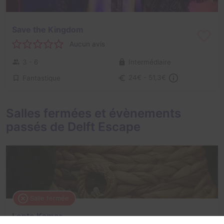
Save the Kingdom
Aucun avis
3 - 6
Intermédiaire
Fantastique
24€ - 51,3€
Salles fermées et évènements
passés de Delft Escape
Salle fermée
Lente Kamer