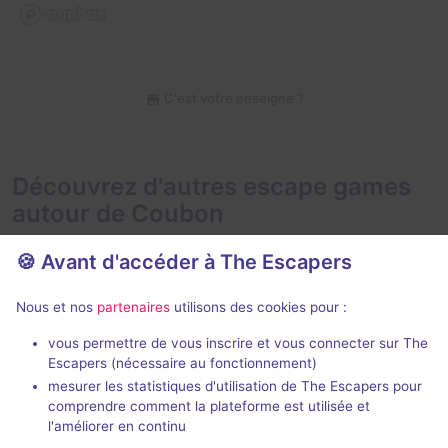
C'est votre enseigne ?
Découvrez d'autres escape games
autour de Coubon
🍪 Avant d'accéder à The Escapers
Nous et nos
partenaires
utilisons des cookies pour :
vous permettre de vous inscrire et vous connecter sur The
Escapers (nécessaire au fonctionnement)
La Confrérie de la Chouette Noire
Wanted
mesurer les statistiques d'utilisation de The Escapers pour
Black Owl
- Le Puy-en-Velay
Black Owl
- Le
comprendre comment la plateforme est utilisée et
5 / 5
24 avis
l'améliorer en continu