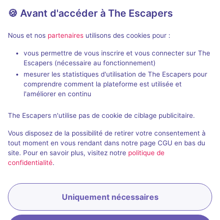
🍪 Avant d'accéder à The Escapers
Aucun avis
3 - 6
Inconnue
Nous et nos
partenaires
utilisons des cookies pour :
Évasion
vous permettre de vous inscrire et vous connecter sur The
Escapers (nécessaire au fonctionnement)
mesurer les statistiques d'utilisation de The Escapers pour
comprendre comment la plateforme est utilisée et
l'améliorer en continu
The Escapers n'utilise pas de cookie de ciblage publicitaire.
Salle fermée
Vous disposez de la possibilité de retirer votre consentement à
Les Illuminati
tout moment en vous rendant dans notre page CGU en bas du
site. Pour en savoir plus, visitez notre
politique de
3 / 5
1 avis
confidentialité
.
3 - 6
Inconnue
Évasion
Uniquement nécessaires