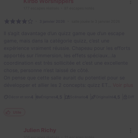
Kirbo Worshippers
177
escapes réalisés
97
escapes notés
3 janvier 2026
salle jouée le 3 janvier 2026
Il s’agit davantage d’un quizz game que d’un escape
game, mais dans la catégorie quizz, c’est une
expérience vraiment réussie. Chapeau pour les efforts
apportés sur l’immersion, les effets spéciaux…la
coordination est très sollicitée et c’est une excellente
chose, personne n’est laissé de côté.
On pense que cette salle aurait du potentiel pour se
développer et allier les 2 concepts: quizz ET...
Voir plus
4
4,5
4
4,5
Décor et son
Énigmes
Scénario
Originalité
Diffic
Utile
Julien Richy
106
escapes réalisés
21
escapes notés