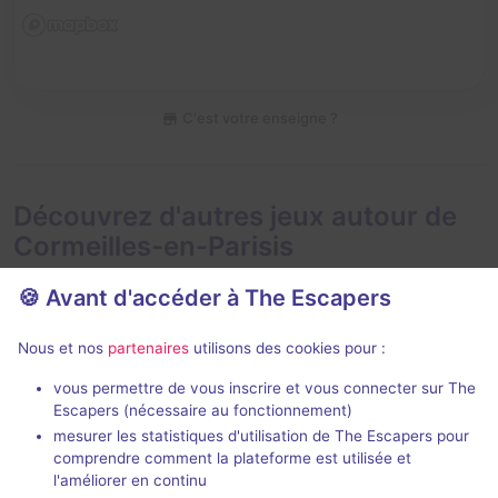
C'est votre enseigne ?
Découvrez d'autres jeux autour de
Cormeilles-en-Parisis
🍪 Avant d'accéder à The Escapers
Nous et nos
partenaires
utilisons des cookies pour :
Nouveau
vous permettre de vous inscrire et vous connecter sur The
Escapers (nécessaire au fonctionnement)
Circus
Alcatraz Rés
mesurer les statistiques d'utilisation de The Escapers pour
Escape Max
- Cormeilles-en-
Escape Max
- 
comprendre comment la plateforme est utilisée et
Parisis
Parisis
l'améliorer en continu