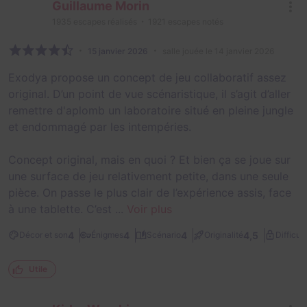
Guillaume Morin
1935
escapes réalisés
1921
escapes notés
15 janvier 2026
salle jouée le 14 janvier 2026
Exodya propose un concept de jeu collaboratif assez
original. D’un point de vue scénaristique, il s’agit d’aller
remettre d'aplomb un laboratoire situé en pleine jungle
et endommagé par les intempéries.
Concept original, mais en quoi ? Et bien ça se joue sur
une surface de jeu relativement petite, dans une seule
pièce. On passe le plus clair de l’expérience assis, face
à une tablette. C’est ...
Voir plus
4
4
4
4,5
Décor et son
Énigmes
Scénario
Originalité
Difficult
Utile