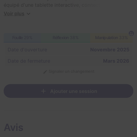
équipé d'une tablette interactive, connectée
directement au cœur du système. Ensemble, vous
Voir plus
devrez coopérer, communiquer et affronter des
épreuves sensorielles où la logique, les sens et le
courage seront mis à l'épreuve. Dans Exodya, chaque
Fouille
29%
Réflexion
38%
Manipulation
33%
choix compte. Vos actions influencent le déroulement
de l'expérience et peuvent changer l'issue du jeu.
Date d'ouverture
Novembre 2025
Date de fermeture
Mars 2026
Signaler un changement
Ajouter une session
Avis