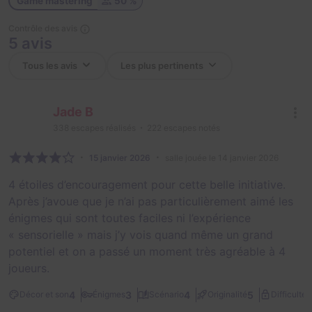
Game mastering
50 %
Contrôle des avis
5 avis
Jade B
338
escapes réalisés
222
escapes notés
15 janvier 2026
salle jouée le 14 janvier 2026
4 étoiles d’encouragement pour cette belle initiative.
Après j’avoue que je n’ai pas particulièrement aimé les
énigmes qui sont toutes faciles ni l’expérience
« sensorielle » mais j’y vois quand même un grand
potentiel et on a passé un moment très agréable à 4
joueurs.
1
4
3
4
5
Décor et son
Énigmes
Scénario
Originalité
Difficulté