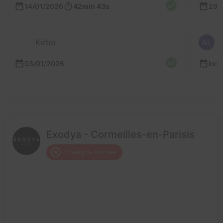
14/01/2026
42min 43s
29/
Kirbo
AL
03/01/2026
inc
Exodya - Cormeilles-en-Parisis
Enseigne fermée