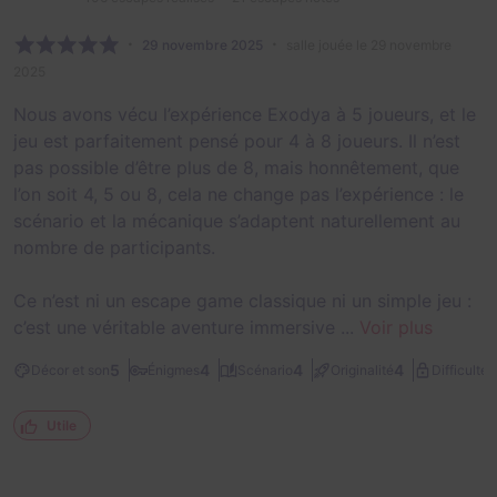
29 novembre 2025
salle jouée le 29 novembre
2025
Nous avons vécu l’expérience Exodya à 5 joueurs, et le
jeu est parfaitement pensé pour 4 à 8 joueurs. Il n’est
pas possible d’être plus de 8, mais honnêtement, que
l’on soit 4, 5 ou 8, cela ne change pas l’expérience : le
scénario et la mécanique s’adaptent naturellement au
nombre de participants.
Ce n’est ni un escape game classique ni un simple jeu :
c’est une véritable aventure immersive ...
Voir plus
1
5
4
4
4
Décor et son
Énigmes
Scénario
Originalité
Difficulté
Utile