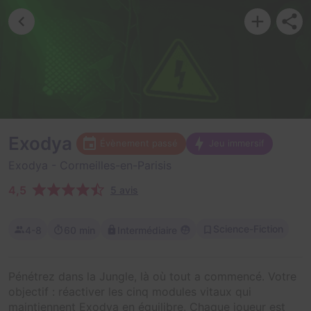
Exodya
Évènement passé
Jeu immersif
Exodya
- Cormeilles-en-Parisis
4,5
5 avis
Science-Fiction
4-8
60 min
Intermédiaire
Pénétrez dans la Jungle, là où tout a commencé. Votre
objectif : réactiver les cinq modules vitaux qui
maintiennent Exodya en équilibre. Chaque joueur est