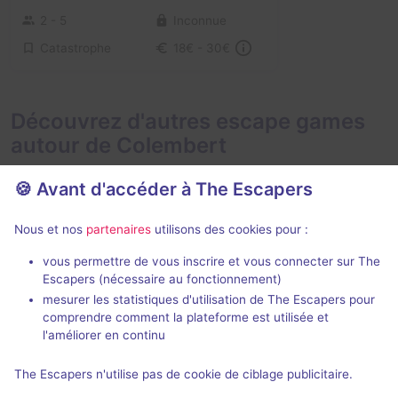
2 - 5
Inconnue
Catastrophe
18€ - 30€
Découvrez d'autres escape games
autour de Colembert
🍪 Avant d'accéder à The Escapers
Nous et nos
partenaires
utilisons des cookies pour :
En extéri
vous permettre de vous inscrire et vous connecter sur The
Escapers (nécessaire au fonctionnement)
Le Trésor du Dragon
Héros de l'
mesurer les statistiques d'utilisation de The Escapers pour
Norden Escape
- Calais
Eskap
comprendre comment la plateforme est utilisée et
4,6 / 5
15 avis
l'améliorer en continu
2 - 6
Intermédiaire
2 - 6
× 4
The Escapers n'utilise pas de cookie de ciblage publicitaire.
équipes
Fantastique
23€ - 38€