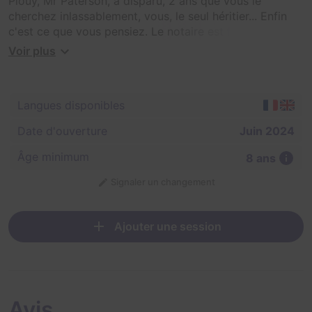
Plouy, Mr Paterson, a disparu, 2 ans que vous le
cherchez inlassablement, vous, le seul héritier... Enfin
c'est ce que vous pensiez. Le notaire est formel, le
palefrenier héritera de l'ensemble du Domaine si l'on ne
Voir plus
retrouve pas Mr Paterson avant la fin du mois. Vous ne
pouvez pas laisser passer ça, vous décidez donc de
retourner au Domaine pour enquêter ... Mais qu'allez
Langues disponibles
vous découvrir?
Date d'ouverture
Juin 2024
Âge minimum
8 ans
Signaler un changement
Ajouter une session
Avis