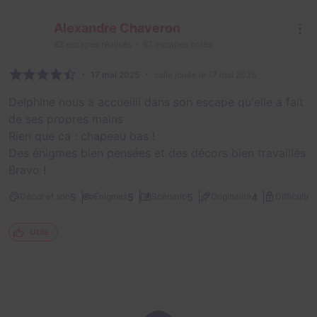
Alexandre Chaveron
82
escapes réalisés
67
escapes notés
17 mai 2025
salle jouée le 17 mai 2025
Delphine nous a accueilli dans son escape qu'elle a fait
de ses propres mains
Rien que ca : chapeau bas !
Des énigmes bien pensées et des décors bien travaillés
Bravo !
2
5
5
5
4
Décor et son
Énigmes
Scénario
Originalité
Difficulté
Utile