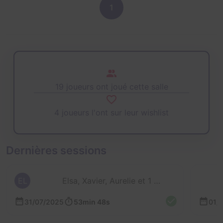
1
19 joueurs ont joué cette salle
4 joueurs l'ont sur leur wishlist
Dernières sessions
EL
Elsa, Xavier, Aurelie et 1 autre
31/07/2025
53min 48s
01/