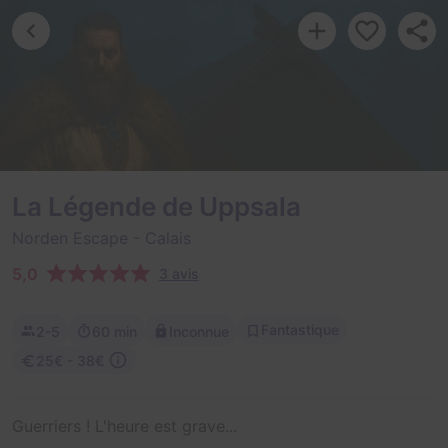
La Légende de Uppsala
Norden Escape
- Calais
5,0
3 avis
Fantastique
2-5
60 min
Inconnue
25€ - 38€
Guerriers ! L'heure est grave...