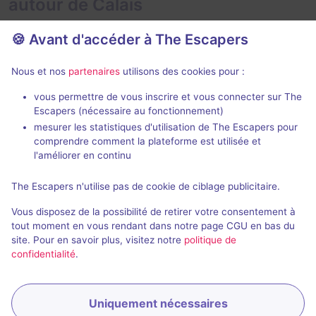
autour de Calais
🍪 Avant d'accéder à The Escapers
Nous et nos
partenaires
utilisons des cookies pour :
Nouveau
2 h
vous permettre de vous inscrire et vous connecter sur The
Escapers (nécessaire au fonctionnement)
Héros de l'Ombre
L'Héritage d
mesurer les statistiques d'utilisation de The Escapers pour
Eskap
Les Mystères 
comprendre comment la plateforme est utilisée et
Colembert
4,6 / 5
4 avis
l'améliorer en continu
2 - 6
× 4
Pour débuter
The Escapers n'utilise pas de cookie de ciblage publicitaire.
2 - 5
équipes
Vous disposez de la possibilité de retirer votre consentement à
Enquête / Mystère
9,9€ - 14,9€
tout moment en vous rendant dans notre page CGU en bas du
site. Pour en savoir plus, visitez notre
politique de
confidentialité
.
Uniquement nécessaires
Réserver