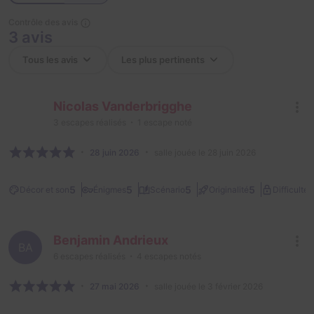
Contrôle des avis
3 avis
Nicolas Vanderbrigghe
3
escapes réalisés
1
escape noté
28 juin 2026
salle jouée le 28 juin 2026
2
5
5
5
5
Décor et son
Énigmes
Scénario
Originalité
Difficulté
Benjamin Andrieux
BA
6
escapes réalisés
4
escapes notés
27 mai 2026
salle jouée le 3 février 2026