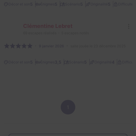
3
5
5
5
5
Décor et son
Énigmes
Scénario
Originalité
Difficulté
Clémentine Lebret
69
escapes réalisés
5
escapes notés
9 janvier 2026
salle jouée le 23 décembre 2025
5
3,5
5
4
Décor et son
Énigmes
Scénario
Originalité
Difficult
1